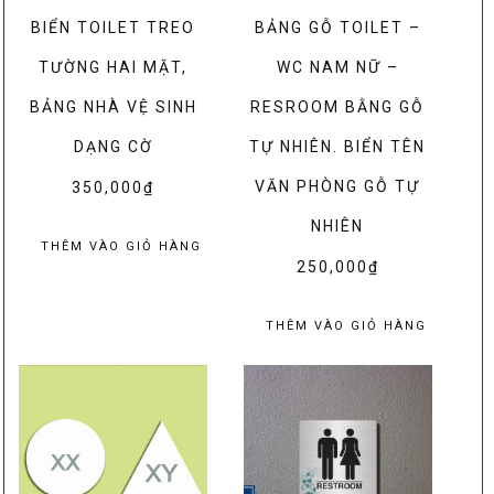
BIỂN TOILET TREO
BẢNG GỖ TOILET –
TƯỜNG HAI MẶT,
WC NAM NỮ –
BẢNG NHÀ VỆ SINH
RESROOM BẰNG GỖ
DẠNG CỜ
TỰ NHIÊN. BIỂN TÊN
VĂN PHÒNG GỖ TỰ
350,000
₫
NHIÊN
THÊM VÀO GIỎ HÀNG
250,000
₫
THÊM VÀO GIỎ HÀNG