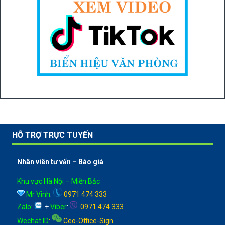
HỖ TRỢ TRỰC TUYẾN
Nhân viên tư vấn – Báo giá
Khu vực Hà Nội – Miền Bắc
Mr Vinh
:
0971 474 333
Zalo
:
+
Viber
:
0971 474 333
Wechat ID
:
Ceo-Office-Sign