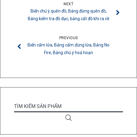
thể.
NEXT
Các
Biển chú ý quên đồ, Bảng đừng quên đồ,
tùy
Bảng kiểm tra đồ đạc, bảng cất đồ khi ra về
chọn
có
PREVIOUS
thể
Biển cấm lửa, Bảng cấm dùng lửa, Bảng No
được
Fire, Bảng chú ý hoả hoạn
chọn
trên
trang
sản
phẩm
TÌM KIẾM SẢN PHẨM