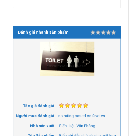
Đánh giá nhanh sản phẩm
Rating
1 star
2 stars
3 stars
4 stars
5 stars
Tác giả đánh giá
Người mua đánh giá
no rating
based on
0
votes
Nhà sản xuất
Biển Hiệu Văn Phòng
Tên Sản phẩm
Biển chỉ dẫn nhà vệ sinh mặt Inox