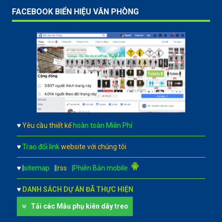
FACEBOOK BIỂN HIỆU VĂN PHÒNG
♥
Yêu cầu thiết kế
hoàn toàn Miễn Phí
♥
Trao đổi link
website với chúng tôi
♥
|
sitemap
|
|
rss
|Phiên Bản mobile
♥
DANH SÁCH DỰ ÁN ĐÃ THỰC HIỆN
Tải các Mẫu phụ kiên dây treo