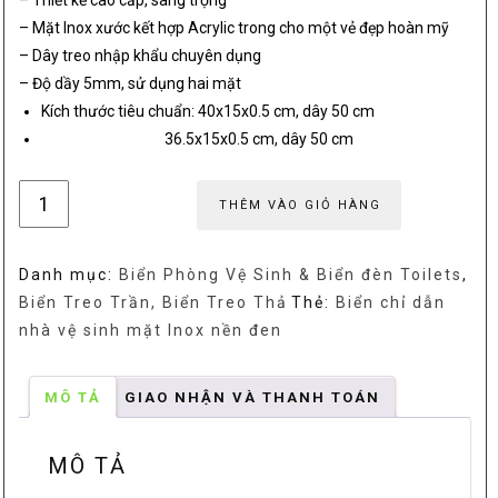
–
Thiết kế cao cấp, sang trọng
325,000₫.
là:
– Mặt Inox xước kết hợp Acrylic trong cho một vẻ đẹp hoàn mỹ
–
Dây treo nhập khẩu chuyên dụng
– Độ dầy 5mm, sử dụng hai mặt
275,
Kích thước tiêu chuẩn: 40x15x0.5 cm, dây 50 cm
36.5
x15x0.5 cm, dây 50 cm
Biển
THÊM VÀO GIỎ HÀNG
chỉ
dẫn
Danh mục:
Biển Phòng Vệ Sinh & Biển đèn Toilets
,
nhà
Biển Treo Trần, Biển Treo Thả
Thẻ:
Biển chỉ dẫn
vệ
nhà vệ sinh mặt Inox nền đen
sinh
hai
mặt
MÔ TẢ
GIAO NHẬN VÀ THANH TOÁN
kim
loại
MÔ TẢ
số