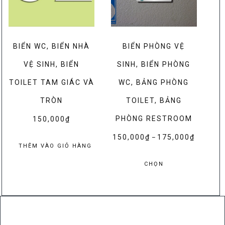
BIỂN WC, BIỂN NHÀ
BIỂN PHÒNG VỆ
VỆ SINH, BIỂN
SINH, BIỂN PHÒNG
TOILET TAM GIÁC VÀ
WC, BẢNG PHÒNG
TRÒN
TOILET, BẢNG
PHÒNG RESTROOM
150,000
₫
150,000
₫
175,000
₫
Khoảng
–
THÊM VÀO GIỎ HÀNG
giá:
Sản
từ
CHỌN
phẩm
150,000₫
này
đến
có
175,000₫
nhiều
biến