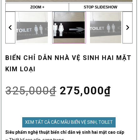
ZOOM +
STOP SLIDESHOW
BIỂN CHỈ DẪN NHÀ VỆ SINH HAI MẶT
KIM LOẠI
Giá
Giá
325,000
₫
275,000
₫
gốc
hiện
XEM TẤT CẢ CÁC MẪU BIỂN VỆ SINH, TOILET
là:
tại
Siêu phẩm nghệ thuật biển chỉ dẫn vệ sinh hai mặt cao cấp