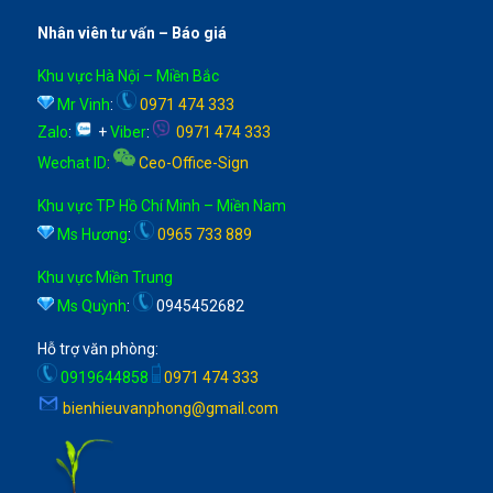
Nhân viên tư vấn – Báo giá
Khu vực Hà Nội – Miền Bắc
Mr Vinh
:
0971 474 333
Zalo
:
+
Viber
:
0971 474 333
Wechat ID
:
Ceo-Office-Sign
Khu vực TP Hồ Chí Minh – Miền Nam
Ms Hương
:
0965 733 889
Khu vực Miền Trung
Ms Quỳnh
:
0945452682
Hỗ trợ văn phòng:
0919644858
0971 474 333
bienhieuvanphong@gmail.com