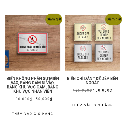
120,000₫
250,000₫.
là:
này
đến
175,000₫
có
250,000₫
nhiều
Giảm giá!
Giảm giá!
biến
thể.
Các
tùy
chọn
có
thể
được
BIỂN KHÔNG PHẬN SỰ MIỄN
BIỂN CHỈ DẪN ” ĐỂ DÉP BÊN
chọn
VÀO, BẢNG CẤM ĐI VÀO,
NGOÀI”
BẢNG KHU VỰC CẤM, BẢNG
trên
Giá
Giá
185,000
₫
150,000
₫
KHU VỰC NHÂN VIÊN
trang
gốc
hiện
Giá
Giá
190,000
₫
150,000
₫
sản
là:
tại
THÊM VÀO GIỎ HÀNG
gốc
hiện
phẩm
185,000₫.
là:
là:
tại
THÊM VÀO GIỎ HÀNG
150,000₫
190,000₫.
là: