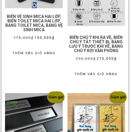
BIỂN VỆ SINH MICA HAI LỚP,
BIỂN TOILET MICA HAI LỚP,
BẢNG TOILET MICA, BẢNG VỆ
SINH MICA
BIỂN CHÚ Ý KHI RA VỀ, BIỂN
Giá
Giá
175,000
₫
150,000
₫
CHÚ Ý TẮT THIẾT BỊ, BẢNG
gốc
hiện
LƯU Ý TRƯỚC KHI VỀ, BẢNG
CHÚ Ý RỜI VĂN PHÒNG
là:
tại
THÊM VÀO GIỎ HÀNG
Giá
Giá
290,000
₫
275,000
₫
175,000₫.
là:
gốc
hiện
150,000₫.
là:
tại
THÊM VÀO GIỎ HÀNG
290,000₫.
là:
275,000₫
Giảm giá!
Giảm giá!