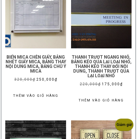
thể.
Các
tùy
chọn
có
thể
được
BIỂN MICA CHÈN GIẤY, BẢNG
THANH TRƯỢT NGANG NHỎ,
chọn
NHÉT GIẤY MICA, BẢNG THAY
BẢNG KÉO QUA LẠI LOẠI NHỎ,
NỘI DUNG MICA, BẢNG CHÚ Ý
THANH KÉO THAY ĐỔI NỘI
trên
MICA
DUNG, THANH TRƯỢT QUA
LẠI LOẠI NHỎ
trang
Giá
Giá
320,000
₫
250,000
₫
Giá
Giá
220,000
₫
175,000
₫
sản
gốc
hiện
gốc
hiện
phẩm
là:
tại
THÊM VÀO GIỎ HÀNG
là:
tại
THÊM VÀO GIỎ HÀNG
320,000₫.
là:
220,000₫.
là:
250,000₫.
175,000₫
Giảm giá!