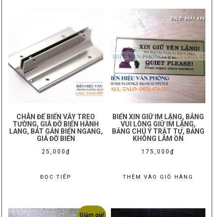
150,000₫.
CHÂN ĐẾ BIỂN VẪY TREO
BIỂN XIN GIỮ IM LẶNG, BẢNG
TƯỜNG, GIÁ ĐỠ BIỂN HÀNH
VUI LÒNG GIỮ IM LẶNG,
LANG, BÁT GẮN BIỂN NGANG,
BẢNG CHÚ Ý TRẬT TỰ, BẢNG
GIÁ ĐỠ BIỂN
KHÔNG LÀM ỒN
25,000
₫
175,000
₫
ĐỌC TIẾP
THÊM VÀO GIỎ HÀNG
Giảm giá!