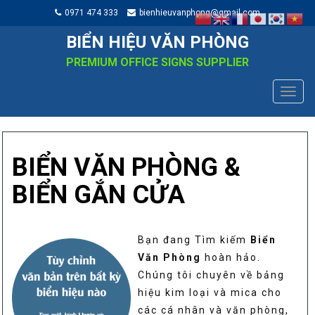
0971 474 333
bienhieuvanphong@gmail.com
BIỂN HIỆU VĂN PHÒNG
PREMIUM OFFICE SIGNS SUPPLIER
TOGG
NAVIG
BIỂN VĂN PHÒNG &
BIỂN GẮN CỬA
Bạn đang Tìm kiếm
Biển
Văn Phòng
hoàn hảo.
Chúng tôi chuyên về bảng
hiệu kim loại và mica cho
các cá nhân và văn phòng,