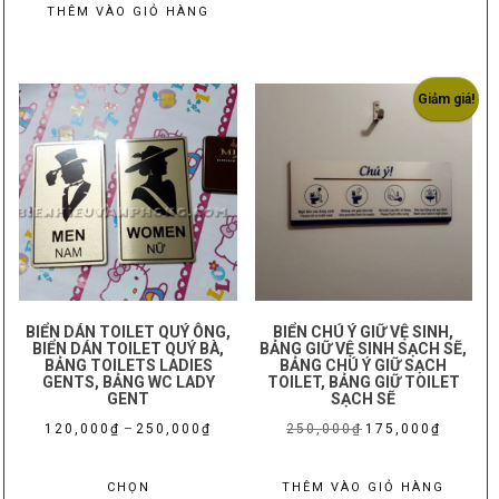
150,000₫.
là:
là:
tại
THÊM VÀO GIỎ HÀNG
125,000₫
180,000₫.
là:
75,000₫.
Giảm giá!
BIỂN DÁN TOILET QUÝ ÔNG,
BIỂN CHÚ Ý GIỮ VỆ SINH,
BIỂN DÁN TOILET QUÝ BÀ,
BẢNG GIỮ VỆ SINH SẠCH SẼ,
BẢNG TOILETS LADIES
BẢNG CHÚ Ý GIỮ SẠCH
GENTS, BẢNG WC LADY
TOILET, BẢNG GIỮ TOILET
GENT
SẠCH SẼ
Khoảng
Giá
Giá
120,000
₫
–
250,000
₫
250,000
₫
175,000
₫
giá:
gốc
hiện
Sản
từ
là:
tại
CHỌN
THÊM VÀO GIỎ HÀNG
phẩm