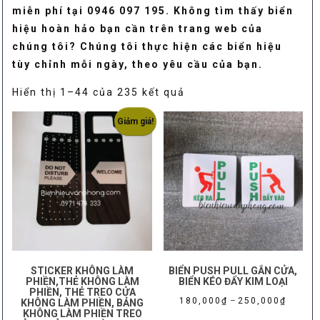
miễn phí tại 0946 097 195. Không tìm thấy biển
hiệu hoàn hảo bạn cần trên trang web của
chúng tôi? Chúng tôi thực hiện các biển hiệu
tùy chỉnh mỗi ngày, theo yêu cầu của bạn.
Đã
Hiển thị 1–44 của 235 kết quả
sắp
Giảm giá!
xếp
theo
mức
độ
phổ
biến
STICKER KHÔNG LÀM
BIỂN PUSH PULL GẮN CỬA,
PHIỀN,THẺ KHÔNG LÀM
BIỂN KÉO ĐẨY KIM LOẠI
PHIỀN, THẺ TREO CỬA
Khoảng
180,000
₫
–
250,000
₫
KHÔNG LÀM PHIỀN, BẢNG
KHÔNG LÀM PHIỀN TREO
giá: