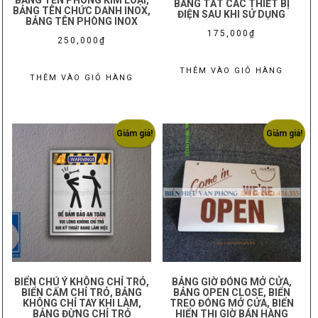
BẢNG TẮT CÁC THIẾT BỊ
BẢNG TÊN CHỨC DANH INOX,
chọn
ĐIỆN SAU KHI SỬ DỤNG
BẢNG TÊN PHÒNG INOX
trên
175,000
₫
250,000
₫
trang
sản
THÊM VÀO GIỎ HÀNG
THÊM VÀO GIỎ HÀNG
phẩm
Giảm giá!
Giảm giá!
BIỂN CHÚ Ý KHÔNG CHỈ TRỎ,
BẢNG GIỜ ĐÓNG MỞ CỬA,
BIỂN CẤM CHỈ TRỎ, BẢNG
BẢNG OPEN CLOSE, BIỂN
KHÔNG CHỈ TAY KHI LÀM,
TREO ĐÓNG MỞ CỬA, BIỂN
BẢNG ĐỪNG CHỈ TRỎ
HIỂN THỊ GIỜ BÁN HÀNG