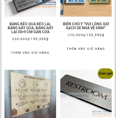
BẢNG KÉO QUA KÉO LẠI,
BIỂN CHÚ Ý “VUI LÒNG GIỮ
BẢNG ĐẨY QUA, BẢNG ĐẨY
SẠCH SẼ NHÀ VỆ SINH”
LẠI 30×9 CM GẮN CỬA
Giá
Giá
175,000
₫
150,000
₫
Giá
Giá
220,000
₫
190,000
₫
gốc
hiện
gốc
hiện
là:
tại
THÊM VÀO GIỎ HÀNG
là:
tại
THÊM VÀO GIỎ HÀNG
175,000₫.
là:
220,000₫.
là:
150,000₫
190,000₫.
Giảm giá!