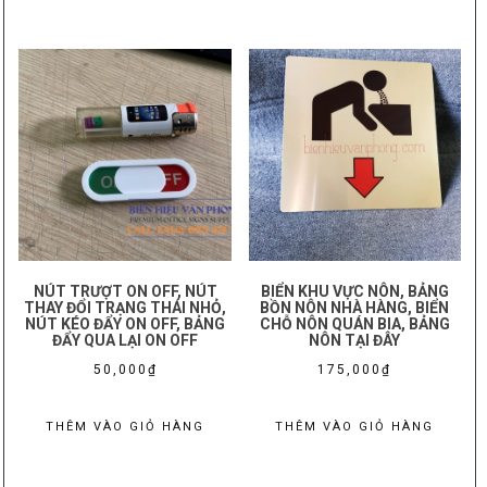
180,000₫.
là:
75,000₫.
NÚT TRƯỢT ON OFF, NÚT
BIỂN KHU VỰC NÔN, BẢNG
THAY ĐỔI TRẠNG THÁI NHỎ,
BỒN NÔN NHÀ HÀNG, BIỂN
NÚT KÉO ĐẨY ON OFF, BẢNG
CHỖ NÔN QUÁN BIA, BẢNG
ĐẨY QUA LẠI ON OFF
NÔN TẠI ĐÂY
50,000
₫
175,000
₫
THÊM VÀO GIỎ HÀNG
THÊM VÀO GIỎ HÀNG