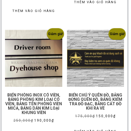
là:
tại
THÊM VÀO GIỎ HÀNG
275,000₫.
là:
THÊM VÀO GIỎ HÀNG
250,000₫
Giảm giá!
Giảm giá!
BIỂN PHÒNG INOX CÓ VIỀN,
BIỂN CHÚ Ý QUÊN ĐỒ, BẢNG
BẢNG PHÒNG KIM LOẠI CÓ
ĐỪNG QUÊN ĐỒ, BẢNG KIỂM
VIỀN, BẢNG TÊN PHÒNG VIỀN
TRA ĐỒ ĐẠC, BẢNG CẤT ĐỒ
MICA, BẢNG DÁN KIM LOẠI
KHI RA VỀ
KHUNG VIỀN
Giá
Giá
175,000
₫
150,000
₫
Giá
Giá
250,000
₫
190,000
₫
gốc
hiện
gốc
hiện
là:
tại