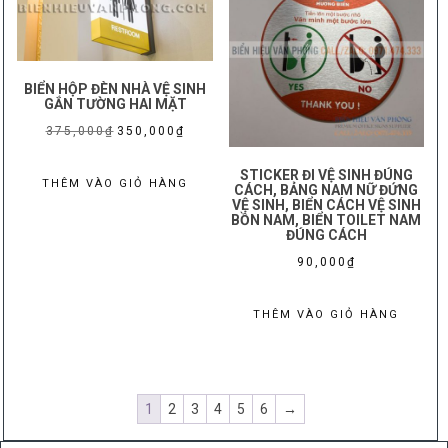
thể.
Các
tùy
chọn
BIỂN HỘP ĐÈN NHÀ VỆ SINH
có
GẮN TƯỜNG HAI MẶT
thể
Giá
Giá
375,000
₫
350,000
₫
được
gốc
hiện
chọn
STICKER ĐI VỆ SINH ĐÚNG
là:
tại
THÊM VÀO GIỎ HÀNG
CÁCH, BẢNG NAM NỮ ĐỨNG
trên
VỆ SINH, BIỂN CÁCH VỆ SINH
375,000₫.
là:
BỒN NAM, BIỂN TOILET NAM
trang
350,000₫.
ĐÚNG CÁCH
sản
90,000
₫
phẩm
THÊM VÀO GIỎ HÀNG
1
2
3
4
5
6
→