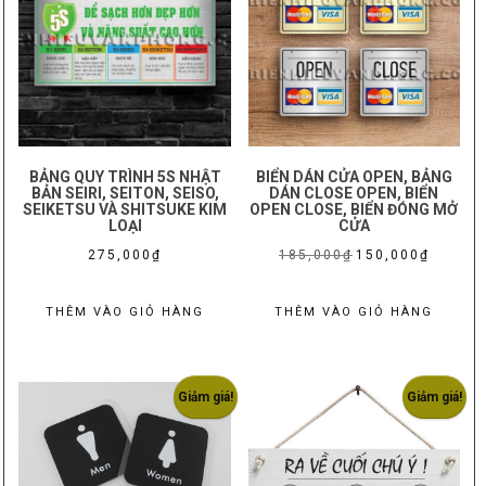
BẢNG QUY TRÌNH 5S NHẬT
BIỂN DÁN CỬA OPEN, BẢNG
BẢN SEIRI, SEITON, SEISO,
DÁN CLOSE OPEN, BIỂN
SEIKETSU VÀ SHITSUKE KIM
OPEN CLOSE, BIỂN ĐÓNG MỞ
LOẠI
CỬA
Giá
Giá
275,000
₫
185,000
₫
150,000
₫
gốc
hiện
là:
tại
THÊM VÀO GIỎ HÀNG
THÊM VÀO GIỎ HÀNG
185,000₫.
là:
150,000₫
Giảm giá!
Giảm giá!