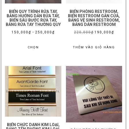
BIỂN QUY TRÌNH RỬA TAY,
BIỂN PHÒNG RESTROOM,
BẢNG HƯỚNG DẪN RỬA TAY,
BIỂN RESTROOM GẮN CỬA,
BIỂN SÁU BƯỚC RỬA TAY,
BẢNG VỆ SINH RESTROOM,
BẢNG RỬA TAY THƯỜNG QUY
BẢNG DÁN RESTROOM
Khoảng
Giá
Giá
150,000
₫
–
250,000
₫
220,000
₫
190,000
₫
giá:
gốc
hiện
Sản
từ
là:
tại
CHỌN
THÊM VÀO GIỎ HÀNG
phẩm
150,000₫
220,000₫.
là:
này
đến
190,000₫
có
250,000₫
nhiều
biến
thể.
Các
tùy
chọn
có
thể
BIỂN CHỨC DANH KIM LOẠI,
được
BẢNG TÊN PHÒNG KIM LOẠI,