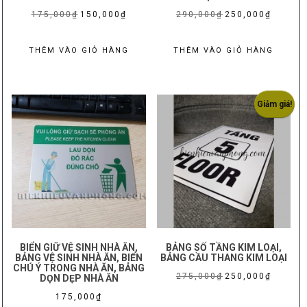
Giá
Giá
Giá
Giá
175,000
₫
150,000
₫
290,000
₫
250,000
₫
gốc
hiện
gốc
hiện
là:
tại
là:
tại
THÊM VÀO GIỎ HÀNG
THÊM VÀO GIỎ HÀNG
175,000₫.
là:
290,000₫.
là:
150,000₫.
250,000₫
Giảm giá!
BIỂN GIỮ VỆ SINH NHÀ ĂN,
BẢNG SỐ TẦNG KIM LOẠI,
BẢNG VỆ SINH NHÀ ĂN, BIỂN
BẢNG CẦU THANG KIM LOẠI
CHÚ Ý TRONG NHÀ ĂN, BẢNG
Giá
Giá
275,000
₫
250,000
₫
DỌN DẸP NHÀ ĂN
gốc
hiện
175,000
₫