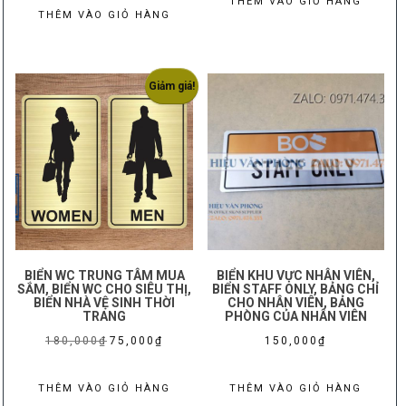
THÊM VÀO GIỎ HÀNG
là:
tại
THÊM VÀO GIỎ HÀNG
175,000₫.
là:
250,000₫.
là:
150,000₫
190,000₫.
Giảm giá!
BIỂN WC TRUNG TÂM MUA
BIỂN KHU VỰC NHÂN VIÊN,
SẮM, BIỂN WC CHO SIÊU THỊ,
BIỂN STAFF ONLY, BẢNG CHỈ
BIỂN NHÀ VỆ SINH THỜI
CHO NHÂN VIÊN, BẢNG
TRANG
PHÒNG CỦA NHÂN VIÊN
Giá
Giá
180,000
₫
75,000
₫
150,000
₫
gốc
hiện
là:
tại
THÊM VÀO GIỎ HÀNG
THÊM VÀO GIỎ HÀNG