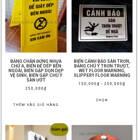
BẢNG CHÂN ĐỨNG NHỰA
BIỂN CẢNH BÁO SÀN TRƠN,
CHỮ A, BIỂN ĐỂ DÉP BÊN
BẢNG CHÚ Ý TRƠN TRƯỢT,
NGOÀI, BIỂN GẬP DỌN DẸP
WET FLOOR WARNING,
VỆ SINH, BIỂN GẬP CHÚ Ý
SLIPPERY FLOOR WARNING
SÀN ƯỚT
Khoảng
150,000
₫
–
250,000
₫
250,000
₫
giá:
Sản
từ
CHỌN
phẩm
THÊM VÀO GIỎ HÀNG
150,000
này
đến
có
250,000
nhiều
Giảm giá!
biến