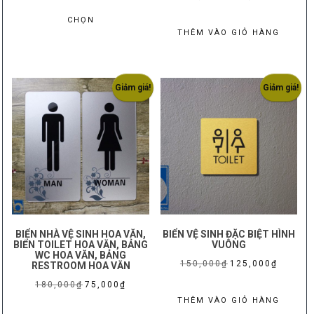
giá:
hạng
Sản
sản
5.00
gốc
hiện
5 sao
từ
CHỌN
phẩm
phẩm
là:
tại
THÊM VÀO GIỎ HÀNG
125,000₫
này
250,000₫.
là:
đến
có
190,000₫
175,000₫
nhiều
Giảm giá!
Giảm giá!
biến
thể.
Các
tùy
chọn
có
thể
được
chọn
BIỂN NHÀ VỆ SINH HOA VĂN,
BIỂN VỆ SINH ĐẶC BIỆT HÌNH
BIỂN TOILET HOA VĂN, BẢNG
VUÔNG
trên
WC HOA VĂN, BẢNG
Giá
Giá
150,000
₫
125,000
₫
RESTROOM HOA VĂN
trang
gốc
hiện
sản
Giá
Giá
180,000
₫
75,000
₫
là:
tại
THÊM VÀO GIỎ HÀNG
phẩm
gốc
hiện