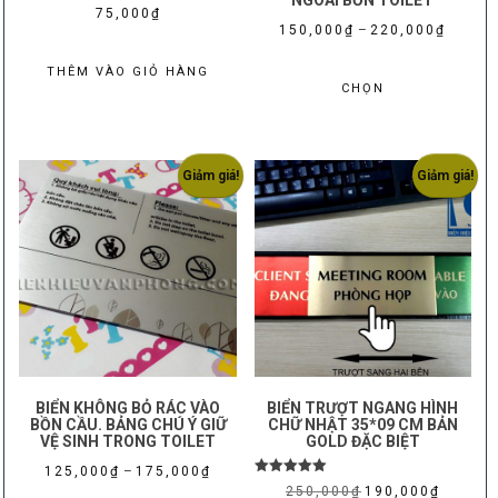
NGOÀI BỒN TOILET
75,000
₫
Khoảng
150,000
₫
–
220,000
₫
giá:
Sản
THÊM VÀO GIỎ HÀNG
từ
CHỌN
phẩm
150,000
này
đến
có
220,000
nhiều
Giảm giá!
Giảm giá!
biến
thể.
Các
tùy
chọn
có
thể
được
BIỂN KHÔNG BỎ RÁC VÀO
BIỂN TRƯỢT NGANG HÌNH
chọn
BỒN CẦU. BẢNG CHÚ Ý GIỮ
CHỮ NHẬT 35*09 CM BẢN
VỆ SINH TRONG TOILET
GOLD ĐẶC BIỆT
trên
Khoảng
125,000
₫
–
175,000
₫
trang
Được xếp
Giá
Giá
250,000
₫
190,000
₫