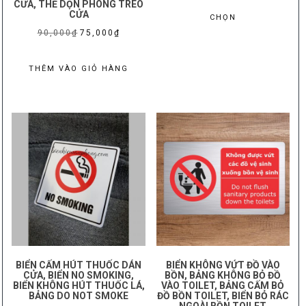
Sản
CỬA, THẺ DỌN PHÒNG TREO
CỬA
từ
CHỌN
phẩm
Giá
Giá
180,000
90,000
₫
75,000
₫
này
gốc
hiện
đến
có
là:
tại
250,000
THÊM VÀO GIỎ HÀNG
nhiều
90,000₫.
là:
biến
75,000₫.
thể.
Các
tùy
chọn
có
thể
được
chọn
trên
trang
BIỂN CẤM HÚT THUỐC DÁN
BIỂN KHÔNG VỨT ĐỒ VÀO
sản
CỬA, BIỂN NO SMOKING,
BỒN, BẢNG KHÔNG BỎ ĐỒ
BIỂN KHÔNG HÚT THUỐC LÁ,
VÀO TOILET, BẢNG CẤM BỎ
phẩm
BẢNG DO NOT SMOKE
ĐỒ BỒN TOILET, BIỂN BỎ RÁC