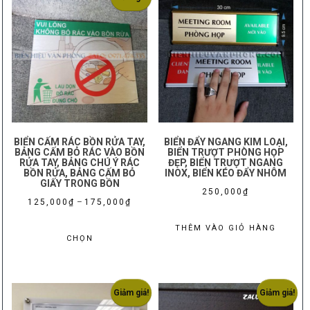
BIỂN CẤM RÁC BỒN RỬA TAY,
BIỂN ĐẨY NGANG KIM LOẠI,
BẢNG CẤM BỎ RÁC VÀO BỒN
BIỂN TRƯỢT PHÒNG HỌP
RỬA TAY, BẢNG CHÚ Ý RÁC
ĐẸP, BIỂN TRƯỢT NGANG
BỒN RỬA, BẢNG CẤM BỎ
INOX, BIỂN KÉO ĐẨY NHÔM
GIẤY TRONG BỒN
250,000
₫
Khoảng
125,000
₫
–
175,000
₫
giá:
Sản
THÊM VÀO GIỎ HÀNG
từ
CHỌN
phẩm
125,000₫
này
đến
có
175,000₫
nhiều
Giảm giá!
Giảm giá!
biến