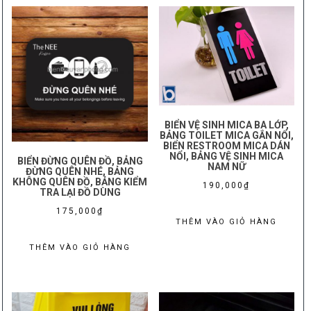
BIỂN VỆ SINH MICA BA LỚP,
BẢNG TOILET MICA GẮN NỔI,
BIỂN RESTROOM MICA DÁN
NỔI, BẢNG VỆ SINH MICA
BIỂN ĐỪNG QUÊN ĐỒ, BẢNG
NAM NỮ
ĐỪNG QUÊN NHÉ, BẢNG
KHÔNG QUÊN ĐỒ, BẢNG KIỂM
190,000
₫
TRA LẠI ĐỒ DÙNG
175,000
₫
THÊM VÀO GIỎ HÀNG
THÊM VÀO GIỎ HÀNG