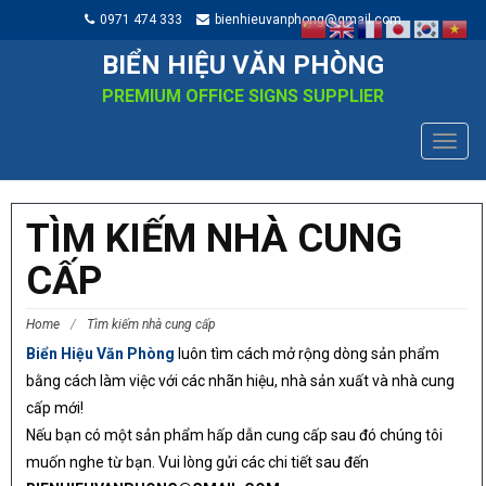
0971 474 333
bienhieuvanphong@gmail.com
BIỂN HIỆU VĂN PHÒNG
PREMIUM OFFICE SIGNS SUPPLIER
TOGG
NAVIG
TÌM KIẾM NHÀ CUNG
CẤP
Home
/
Tìm kiếm nhà cung cấp
Biển Hiệu Văn Phòng
luôn tìm cách mở rộng dòng sản phẩm
bằng cách làm việc với các nhãn hiệu, nhà sản xuất và nhà cung
cấp mới!
Nếu bạn có một sản phẩm hấp dẫn cung cấp sau đó chúng tôi
muốn nghe từ bạn. Vui lòng gửi các chi tiết sau đến