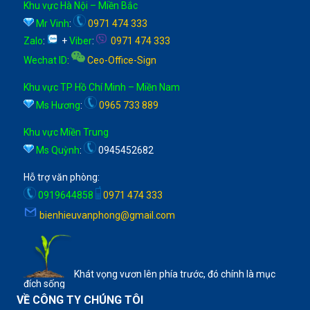
Khu vực Hà Nội – Miền Bắc
Mr Vinh
:
0971 474 333
Zalo
:
+
Viber
:
0971 474 333
Wechat ID
:
Ceo-Office-Sign
Khu vực TP Hồ Chí Minh – Miền Nam
Ms Hương
:
0965 733 889
Khu vực Miền Trung
Ms Quỳnh
:
0945452682
Hỗ trợ văn phòng:
0919644858
0971 474 333
bienhieuvanphong@gmail.com
Khát vọng vươn lên phía trước, đó chính là mục
đích sống
VỀ CÔNG TY CHÚNG TÔI