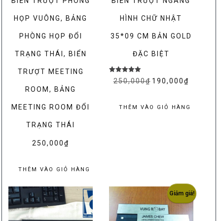
BIỂN TRƯỢT PHÒNG
BIỂN TRƯỢT NGANG
HỌP VUÔNG, BẢNG
HÌNH CHỮ NHẬT
PHÒNG HỌP ĐỔI
35*09 CM BẢN GOLD
TRẠNG THÁI, BIỂN
ĐẶC BIỆT
TRƯỢT MEETING
Được xếp
250,000
₫
Giá
190,000
₫
Giá
hạng
ROOM, BẢNG
5.00
gốc
hiện
5 sao
là:
tại
MEETING ROOM ĐỔI
THÊM VÀO GIỎ HÀNG
250,000₫.
là:
TRẠNG THÁI
190,000₫.
250,000
₫
THÊM VÀO GIỎ HÀNG
Giảm giá!