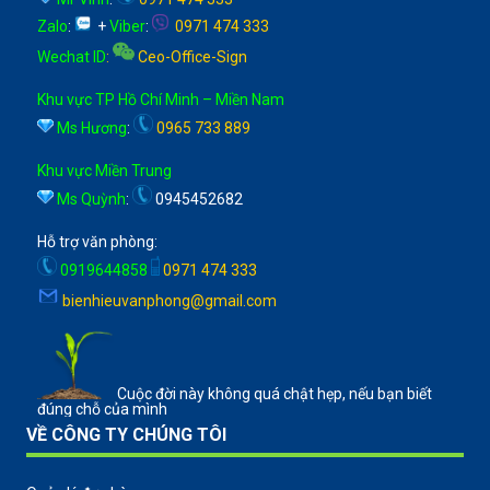
Zalo
:
+
Viber
:
0971 474 333
Wechat ID
:
Ceo-Office-Sign
Khu vực TP Hồ Chí Minh – Miền Nam
Ms Hương
:
0965 733 889
Khu vực Miền Trung
Ms Quỳnh
:
0945452682
Hỗ trợ văn phòng:
0919644858
0971 474 333
bienhieuvanphong@gmail.com
Cuộc đời này không quá chật hẹp, nếu bạn biết
đúng chỗ của mình
VỀ CÔNG TY CHÚNG TÔI