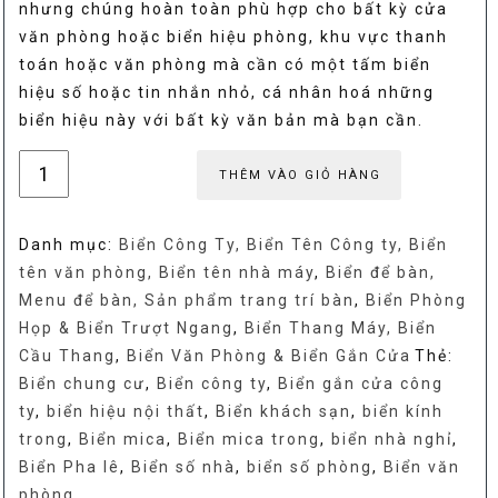
nhưng chúng hoàn toàn phù hợp cho bất kỳ cửa
văn phòng hoặc biển hiệu phòng, khu vực thanh
toán hoặc văn phòng mà cần có một tấm biển
hiệu số hoặc tin nhắn nhỏ, cá nhân hoá những
biển hiệu này với bất kỳ văn bản mà bạn cần.
Biển
THÊM VÀO GIỎ HÀNG
gắn
cửa
Danh mục:
Biển Công Ty, Biển Tên Công ty, Biển
văn
tên văn phòng, Biển tên nhà máy
,
Biển để bàn,
phòng
Menu để bàn, Sản phẩm trang trí bàn
,
Biển Phòng
viền
Họp & Biển Trượt Ngang
,
Biển Thang Máy, Biển
mica
Cầu Thang
,
Biển Văn Phòng & Biển Gắn Cửa
Thẻ:
trong,
Biển chung cư
,
Biển công ty
,
Biển gắn cửa công
chân
ty
,
biển hiệu nội thất
,
Biển khách sạn
,
biển kính
ốc
trong
,
Biển mica
,
Biển mica trong
,
biển nhà nghỉ
,
Inox
Biển Pha lê
,
Biển số nhà
,
biển số phòng
,
Biển văn
số
phòng
lượng