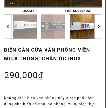
Biển gắn cửa văn phòng viền mica trong, chân ốc
Inox
ZOOM +
STOP SLIDESHOW
BIỂN GẮN CỬA VĂN PHÒNG VIỀN
MICA TRONG, CHÂN ỐC INOX
290,000
₫
Những
biển hiệu văn phòng
này được phổ biến
dùng cho biển số nhà, số phòng, villa, biệt thự