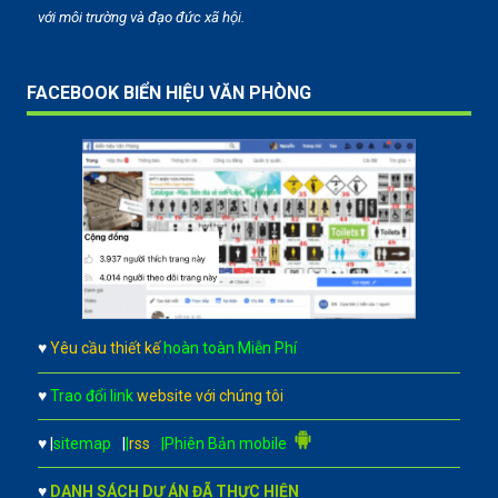
với môi trường và đạo đức xã hội.
FACEBOOK BIỂN HIỆU VĂN PHÒNG
♥
Yêu cầu thiết kế
hoàn toàn Miễn Phí
♥
Trao đổi link
website với chúng tôi
♥
|
sitemap
|
|
rss
|Phiên Bản mobile
♥
DANH SÁCH DỰ ÁN ĐÃ THỰC HIỆN