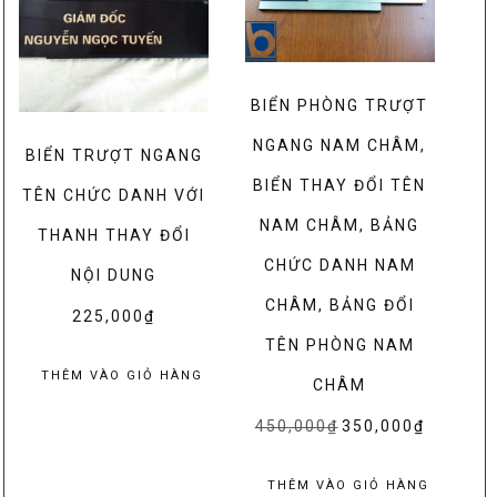
BIỂN PHÒNG TRƯỢT
NGANG NAM CHÂM,
BIỂN TRƯỢT NGANG
BIỂN THAY ĐỔI TÊN
TÊN CHỨC DANH VỚI
NAM CHÂM, BẢNG
THANH THAY ĐỔI
CHỨC DANH NAM
NỘI DUNG
CHÂM, BẢNG ĐỔI
225,000
₫
TÊN PHÒNG NAM
THÊM VÀO GIỎ HÀNG
CHÂM
450,000
₫
Giá
350,000
₫
Giá
gốc
hiện
là:
tại
THÊM VÀO GIỎ HÀNG