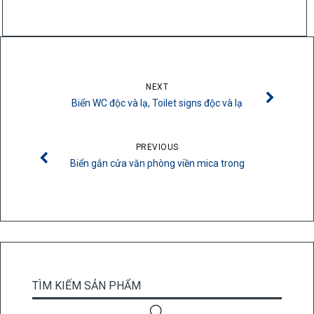
450,000₫.
là:
350,000₫.
NEXT
Biển WC độc và lạ, Toilet signs độc và lạ
PREVIOUS
Biển gắn cửa văn phòng viền mica trong
TÌM KIẾM SẢN PHẨM