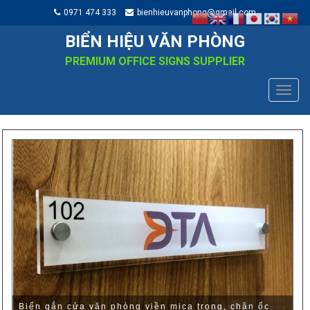
0971 474 333
bienhieuvanphong@gmail.com
BIỂN HIỆU VĂN PHÒNG
PREMIUM OFFICE SIGNS SUPPLIER
TOGG
NAVIG