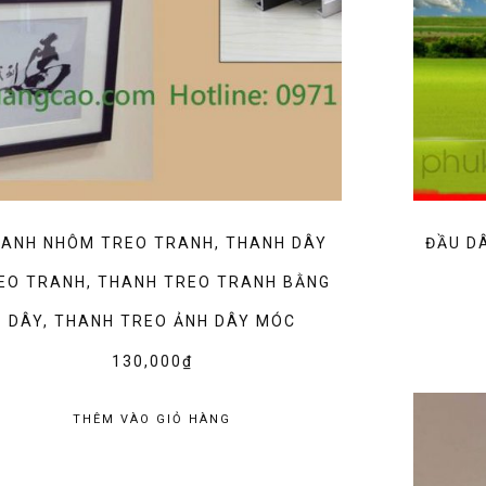
ANH NHÔM TREO TRANH, THANH DÂY
ĐẦU DÂ
EO TRANH, THANH TREO TRANH BẰNG
DÂY, THANH TREO ẢNH DÂY MÓC
130,000
₫
THÊM VÀO GIỎ HÀNG