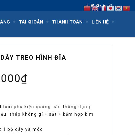
HÀNG
TÀI KHOẢN
THANH TOÁN
LIÊN HỆ
 DÂY TREO HÌNH ĐĨA
,000
₫
t loại
phụ kiện quảng cáo
thông dụng
iệu: thép không gỉ + sắt + kẽm hợp kim
: 1 bộ dây và móc