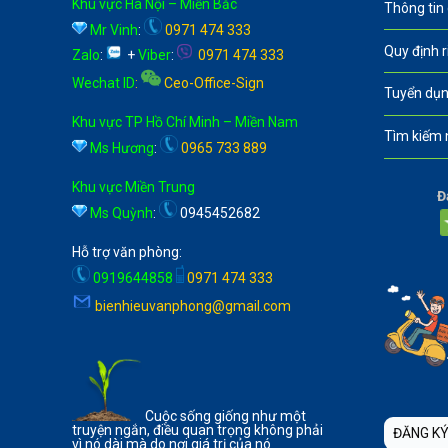
Khu vực Hà Nội – Miền Bắc
Thông tin
Mr Vinh
:
0971 474 333
Quy định 
Zalo
:
+
Viber
:
0971 474 333
Wechat ID
:
Ceo-Office-Sign
Tuyển dụn
Khu vực TP Hồ Chí Minh – Miền Nam
Tìm kiếm 
Ms Hương
:
0965 733 889
Khu vực Miền Trung
Đ
Ms Quỳnh
:
0945452682
Hỗ trợ văn phòng:
0919644858
0971 474 333
bienhieuvanphong@gmail.com
Cuộc sống giống như một
truyện ngắn, điều quan trọng không phải
ĐĂNG KÝ
vì nó dài mà do nơi giá trị của nó