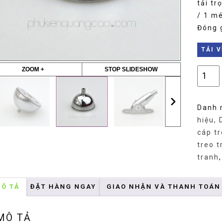
tải tr
/ 1 m
Đóng g
TẢI 
ZOOM +
STOP SLIDESHOW
Đầu
dây
treo
Danh 
hình
hiệu, 
đĩa
cáp tr
số
treo t
lượng
tranh
Ô TẢ
ĐẶT HÀNG NGAY
GIAO NHẬN VÀ THANH TOÁN
MÔ TẢ