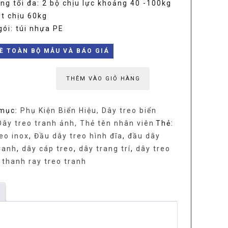
ọng tối đa: 2 bộ chịu lực khoảng 40 -100kg
ét chịu 60kg
ói: túi nhựa PE
VỀ TOÀN BỘ MẪU VÀ BÁO GIÁ
THÊM VÀO GIỎ HÀNG
mục:
Phụ Kiện Biển Hiệu, Dây treo biển
Dây treo tranh ảnh, Thẻ tên nhân viên
Thẻ:
eo inox
,
Đầu dây treo hình đĩa
,
đầu dây
ranh
,
dây cáp treo
,
dây trang trí
,
dây treo
,
thanh ray treo tranh