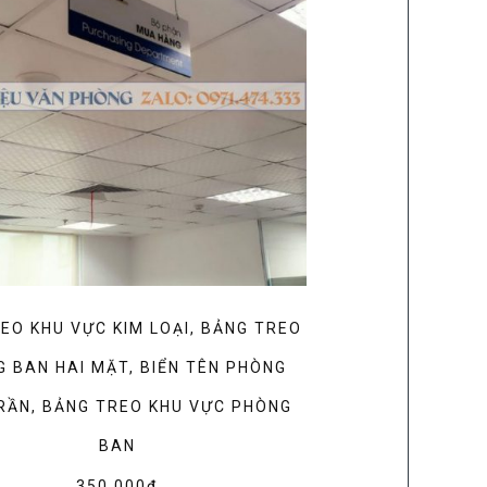
REO KHU VỰC KIM LOẠI, BẢNG TREO
 BAN HAI MẶT, BIỂN TÊN PHÒNG
RẦN, BẢNG TREO KHU VỰC PHÒNG
BAN
350,000
₫