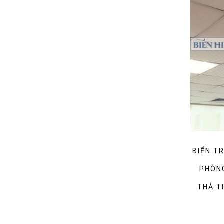
BIỂN T
PHÒNG
THẢ T