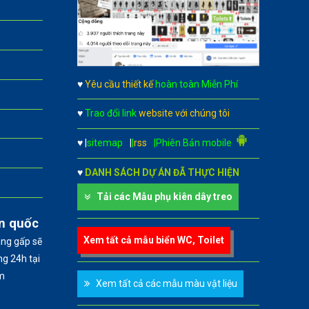
♥
Yêu cầu thiết kế
hoàn toàn Miễn Phí
♥
Trao đổi link
website với chúng tôi
♥
|
sitemap
|
|
rss
|Phiên Bản mobile
♥
DANH SÁCH DỰ ÁN ĐÃ THỰC HIỆN
Tải các Mẫu phụ kiên dây treo
àn quốc
Xem tất cả mẫu biển WC, Toilet
àng gấp sẽ
g 24h tại
m
Xem tất cả các mẫu màu vật liệu