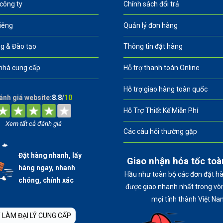
 công ty
Chính sách đổi trả
riêng
Quản lý đơn hàng
g & Đào tạo
Thông tin đặt hàng
nhà cung cấp
Hỗ trợ thanh toán Online
Hỗ trợ giao hàng toàn quốc
ánh giá website:
8.8
/
10
Hỗ Trợ Thiết Kế Miễn Phí
Xem tất cả đánh giá
Các câu hỏi thường gặp
Đặt hàng nhanh, lấy
Giao nhận hỏa tốc to
hàng ngay, nhanh
Hầu như toàn bộ các đơn đặt h
chóng, chính xác
được giao nhanh nhất trong vòn
mọi tỉnh thành Việt Na
 LÀM ĐẠI LÝ CUNG CẤP