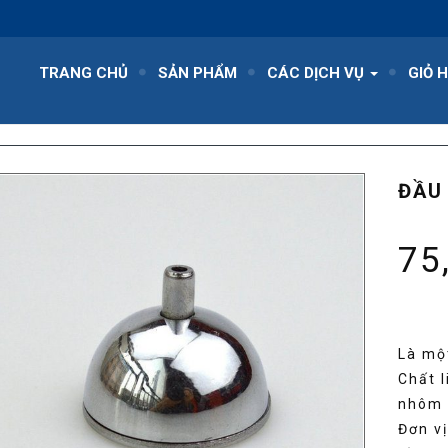
TRANG CHỦ
SẢN PHẨM
CÁC DỊCH VỤ
GIỎ 
ĐẦU
75
Là mộ
Chất l
nhôm
Đơn vị