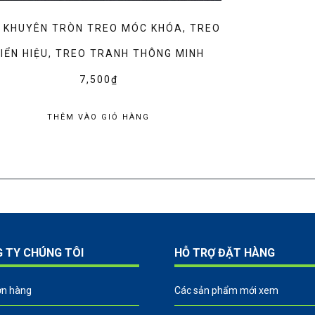
 KHUYÊN TRÒN TREO MÓC KHÓA, TREO
IỂN HIỆU, TREO TRANH THÔNG MINH
7,500
₫
THÊM VÀO GIỎ HÀNG
G TY CHÚNG TÔI
HỖ TRỢ ĐẶT HÀNG
ơn hàng
Các sản phẩm mới xem