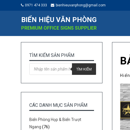
0971 474 333
bienhieuvanphong@gmail.com
BIỂN HIỆU VĂN PHÒNG
PREMIUM OFFICE SIGNS SUPPLIER
TÌM KIẾM SẢN PHẨM
B
Tìm
kiếm
TÌM KIẾM
sản
Hiển
phẩm
CÁC DANH MỤC SẢN PHẨM
Biển Phòng Họp & Biển Trượt
Ngang
(76)