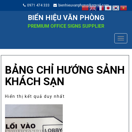
0971 474 333
bienhieuvanphong@gmail.com
BIỂN HIỆU VĂN PHÒNG
PREMIUM OFFICE SIGNS SUPPLIER
TOGG
NAVIG
BẢNG CHỈ HƯỚNG SẢNH
KHÁCH SẠN
Hiển thị kết quả duy nhất