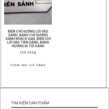
BIỂN CHỈ HƯỚNG LỐI VÀO
SẢNH, BẢNG CHỈ HƯỚNG
SẢNH KHÁCH SẠN, BIỂN CHỈ
LỐI VÀO TIỀN SẢNH, BẢNG
HƯỚNG ĐI TỚI SẢNH
290,000
₫
THÊM VÀO GIỎ HÀNG
TÌM KIẾM SẢN PHẨM