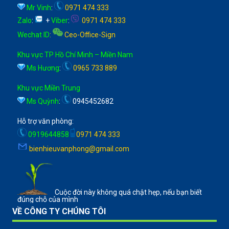
Mr Vinh
:
0971 474 333
Zalo
:
+
Viber
:
0971 474 333
Wechat ID
:
Ceo-Office-Sign
Khu vực TP Hồ Chí Minh – Miền Nam
Ms Hương
:
0965 733 889
Khu vực Miền Trung
Ms Quỳnh
:
0945452682
Hỗ trợ văn phòng:
0919644858
0971 474 333
bienhieuvanphong@gmail.com
Cuộc đời này không quá chật hẹp, nếu bạn biết
đúng chỗ của mình
VỀ CÔNG TY CHÚNG TÔI