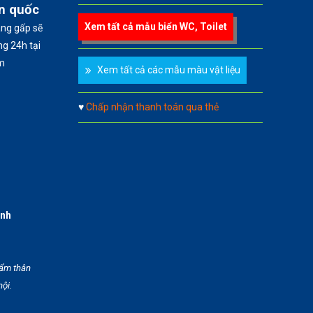
àn quốc
Xem tất cả mẫu biển WC, Toilet
àng gấp sẽ
g 24h tại
m
Xem tất cả các mẫu màu vật liệu
♥
Chấp nhận thanh toán qua thẻ
anh
hẩm thân
hội.