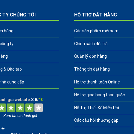
G TY CHÚNG TÔI
HỖ TRỢ ĐẶT HÀNG
ơn hàng
Các sản phẩm mới xem
 công ty
Chính sách đổi trả
riêng
Quản lý đơn hàng
g & Đào tạo
Thông tin đặt hàng
nhà cung cấp
Hỗ trợ thanh toán Online
Hỗ trợ giao hàng toàn quốc
ánh giá website:
8.8
/
10
Hỗ Trợ Thiết Kế Miễn Phí
Xem tất cả đánh giá
Các câu hỏi thường gặp