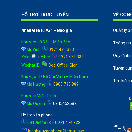
HỖ TRỢ TRỰC TUYẾN
VỀ CÔN
Nhân viên tư vấn – Báo giá
Quản lý đ
Khu vực Hà Nội – Miền Bắc
Thông tin
Mr Vinh
:
0971 474 333
Quy định 
Zalo
:
+
Viber
:
0971 474 333
Wechat ID
:
Ceo-Office-Sign
Tuyển dụn
Khu vực TP Hồ Chí Minh – Miền Nam
Tìm kiếm 
Ms Hương
:
0965 733 889
Khu vực Miền Trung
Đ
Ms Quỳnh
:
0945452682
Hỗ trợ văn phòng:
0919644858
0971 474 333
bienhieuvanphong@gmail.com