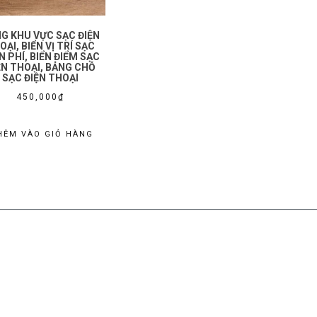
G KHU VỰC SẠC ĐIỆN
OẠI, BIỂN VỊ TRÍ SẠC
N PHÍ, BIỂN ĐIỂM SẠC
ỆN THOẠI, BẢNG CHỖ
SẠC ĐIỆN THOẠI
450,000
₫
HÊM VÀO GIỎ HÀNG