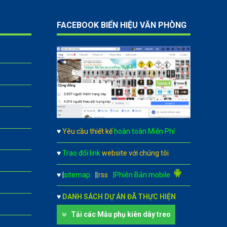
FACEBOOK BIỂN HIỆU VĂN PHÒNG
♥
Yêu cầu thiết kế
hoàn toàn Miễn Phí
♥
Trao đổi link
website với chúng tôi
♥
|
sitemap
|
|
rss
|Phiên Bản mobile
♥
DANH SÁCH DỰ ÁN ĐÃ THỰC HIỆN
Tải các Mẫu phụ kiên dây treo