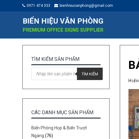
0971 474 333
bienhieuvanphong@gmail.com
BIỂN HIỆU VĂN PHÒNG
PREMIUM OFFICE SIGNS SUPPLIER
TÌM KIẾM SẢN PHẨM
B
Tìm
kiếm
TÌM KIẾM
sản
Hiển
phẩm
CÁC DANH MỤC SẢN PHẨM
Biển Phòng Họp & Biển Trượt
Ngang
(76)