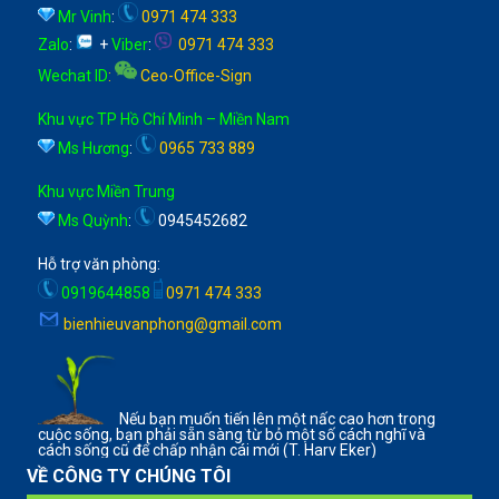
Mr Vinh
:
0971 474 333
Zalo
:
+
Viber
:
0971 474 333
Wechat ID
:
Ceo-Office-Sign
Khu vực TP Hồ Chí Minh – Miền Nam
Ms Hương
:
0965 733 889
Khu vực Miền Trung
Ms Quỳnh
:
0945452682
Hỗ trợ văn phòng:
0919644858
0971 474 333
bienhieuvanphong@gmail.com
Nếu bạn muốn tiến lên một nấc cao hơn trong
cuộc sống, bạn phải sẵn sàng từ bỏ một số cách nghĩ và
cách sống cũ để chấp nhận cái mới (T. Harv Eker)
VỀ CÔNG TY CHÚNG TÔI