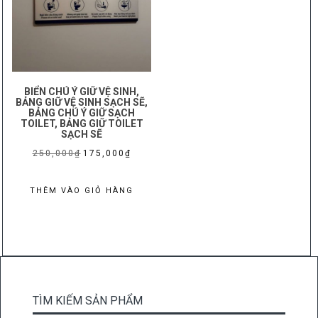
BIỂN CHÚ Ý GIỮ VỆ SINH,
BẢNG GIỮ VỆ SINH SẠCH SẼ,
BẢNG CHÚ Ý GIỮ SẠCH
TOILET, BẢNG GIỮ TOILET
SẠCH SẼ
Giá
Giá
250,000
₫
175,000
₫
gốc
hiện
là:
tại
THÊM VÀO GIỎ HÀNG
250,000₫.
là:
175,000₫.
TÌM KIẾM SẢN PHẨM