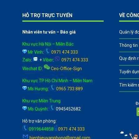
HỖ TRỢ TRỰC TUYẾN
VỀ CÔN
Nhân viên tư vấn – Báo giá
Quản lý đ
Khu vực Hà Nội – Miền Bắc
Thông tin
Mr Vinh
:
0971 474 333
Quy định 
Zalo
:
+
Viber
:
0971 474 333
Wechat ID
:
Ceo-Office-Sign
Tuyển dụn
Khu vực TP Hồ Chí Minh – Miền Nam
Tìm kiếm 
Ms Hương
:
0965 733 889
Khu vực Miền Trung
Đ
Ms Quỳnh
:
0945452682
Hỗ trợ văn phòng:
0919644858
0971 474 333
bienhieuvanphong@gmail.com