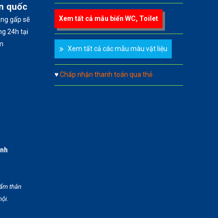
àn quốc
Xem tất cả mẫu biển WC, Toilet
àng gấp sẽ
g 24h tại
m
Xem tất cả các mẫu màu vật liệu
♥
Chấp nhận thanh toán qua thẻ
anh
hẩm thân
hội.