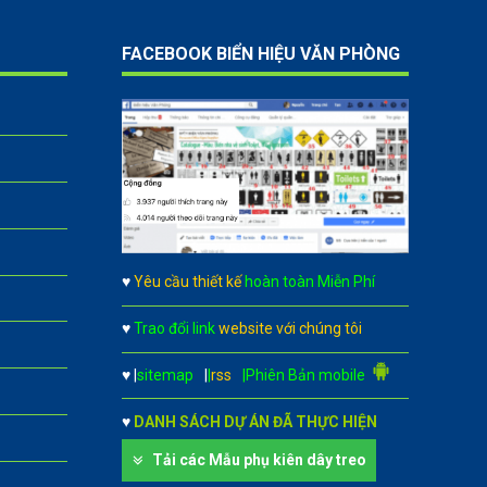
FACEBOOK BIỂN HIỆU VĂN PHÒNG
♥
Yêu cầu thiết kế
hoàn toàn Miễn Phí
♥
Trao đổi link
website với chúng tôi
♥
|
sitemap
|
|
rss
|Phiên Bản mobile
♥
DANH SÁCH DỰ ÁN ĐÃ THỰC HIỆN
Tải các Mẫu phụ kiên dây treo