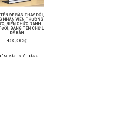
 TÊN ĐỂ BÀN THAY ĐỔI,
G NHÂN VIÊN THƯỜNG
ỰC, BIỂN CHỨC DANH
 ĐỔI, BẢNG TÊN CHỮ L
ĐỂ BÀN
450,000
₫
HÊM VÀO GIỎ HÀNG