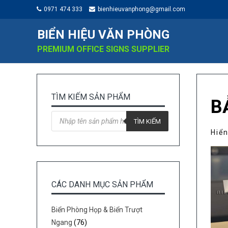
0971 474 333
bienhieuvanphong@gmail.com
BIỂN HIỆU VĂN PHÒNG
PREMIUM OFFICE SIGNS SUPPLIER
TÌM KIẾM SẢN PHẨM
B
Tìm
kiếm
TÌM KIẾM
sản
Hiển
phẩm
CÁC DANH MỤC SẢN PHẨM
Biển Phòng Họp & Biển Trượt
Ngang
(76)