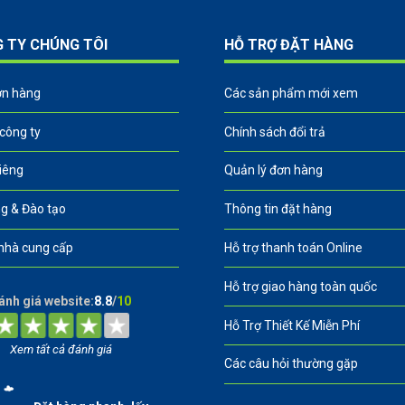
G TY CHÚNG TÔI
HỖ TRỢ ĐẶT HÀNG
ơn hàng
Các sản phẩm mới xem
 công ty
Chính sách đổi trả
riêng
Quản lý đơn hàng
g & Đào tạo
Thông tin đặt hàng
nhà cung cấp
Hỗ trợ thanh toán Online
Hỗ trợ giao hàng toàn quốc
ánh giá website:
8.8
/
10
Hỗ Trợ Thiết Kế Miễn Phí
Xem tất cả đánh giá
Các câu hỏi thường gặp