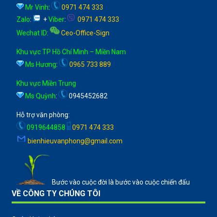
Mr Vinh
:
0971 474 333
Zalo
:
+
Viber
:
0971 474 333
Wechat ID
:
Ceo-Office-Sign
Khu vực TP Hồ Chí Minh – Miền Nam
Ms Hương
:
0965 733 889
Khu vực Miền Trung
Ms Quỳnh
:
0945452682
Hỗ trợ văn phòng:
0919644858
0971 474 333
bienhieuvanphong@gmail.com
Bước vào cuộc đời là bước vào cuộc chiến đấu
VỀ CÔNG TY CHÚNG TÔI