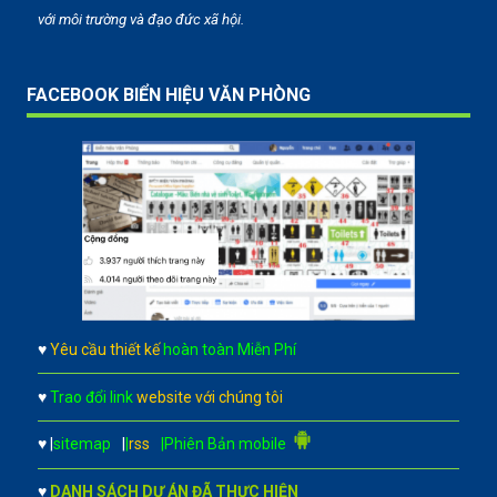
với môi trường và đạo đức xã hội.
FACEBOOK BIỂN HIỆU VĂN PHÒNG
♥
Yêu cầu thiết kế
hoàn toàn Miễn Phí
♥
Trao đổi link
website với chúng tôi
♥
|
sitemap
|
|
rss
|Phiên Bản mobile
♥
DANH SÁCH DỰ ÁN ĐÃ THỰC HIỆN