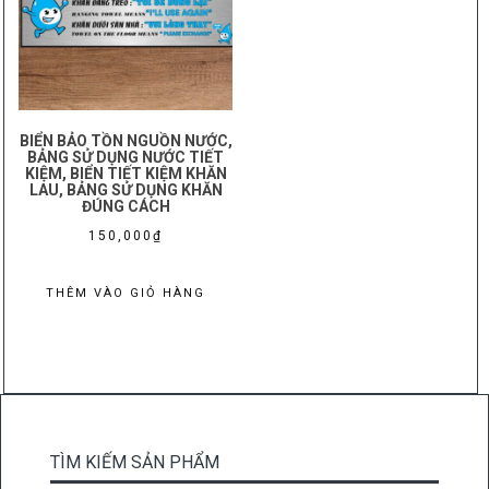
BIỂN BẢO TỒN NGUỒN NƯỚC,
BẢNG SỬ DỤNG NƯỚC TIẾT
KIỆM, BIỂN TIẾT KIỆM KHĂN
LAU, BẢNG SỬ DỤNG KHĂN
ĐÚNG CÁCH
150,000
₫
THÊM VÀO GIỎ HÀNG
TÌM KIẾM SẢN PHẨM