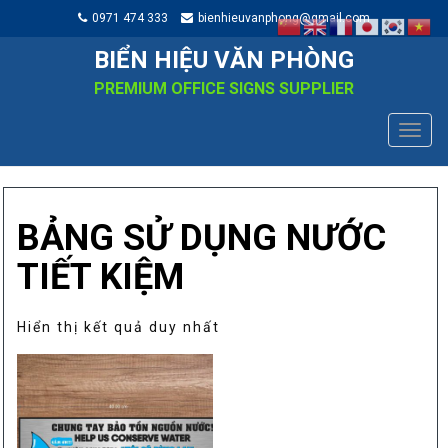
0971 474 333
bienhieuvanphong@gmail.com
BIỂN HIỆU VĂN PHÒNG
PREMIUM OFFICE SIGNS SUPPLIER
TOGG
NAVIG
BẢNG SỬ DỤNG NƯỚC
TIẾT KIỆM
Hiển thị kết quả duy nhất