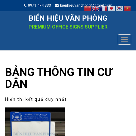
0971 474 333
bienhieuvanphong@gmail.com
BIỂN HIỆU VĂN PHÒNG
PREMIUM OFFICE SIGNS SUPPLIER
TOGG
NAVIG
BẢNG THÔNG TIN CƯ
DÂN
Hiển thị kết quả duy nhất