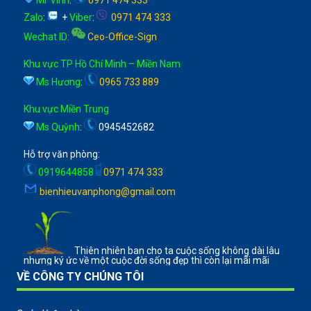
Zalo
:
+
Viber
:
0971 474 333
Wechat ID
:
Ceo-Office-Sign
Khu vực TP Hồ Chí Minh – Miền Nam
Ms Hương
:
0965 733 889
Khu vực Miền Trung
Ms Quỳnh
:
0945452682
Hỗ trợ văn phòng:
0919644858
0971 474 333
bienhieuvanphong@gmail.com
Thiên nhiên ban cho ta cuộc sống không dài lâu
nhưng ký ức về một cuộc đời sống đẹp thì còn lại mãi mãi
VỀ CÔNG TY CHÚNG TÔI