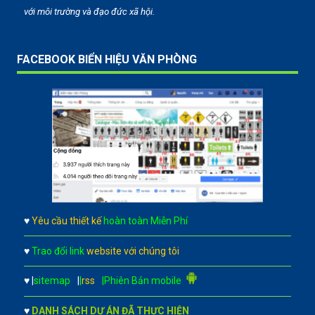
với môi trường và đạo đức xã hội.
FACEBOOK BIỂN HIỆU VĂN PHÒNG
♥
Yêu cầu thiết kế
hoàn toàn Miễn Phí
♥
Trao đổi link
website với chúng tôi
♥
|
sitemap
|
|
rss
|Phiên Bản mobile
♥
DANH SÁCH DỰ ÁN ĐÃ THỰC HIỆN