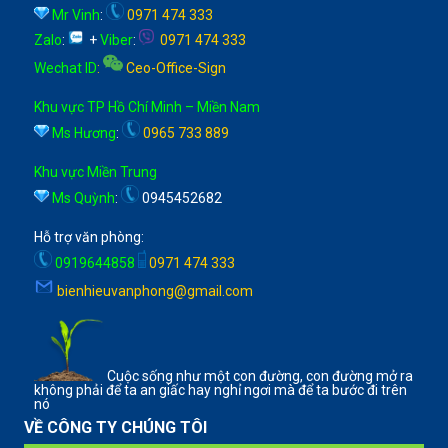
Mr Vinh
:
0971 474 333
Zalo
:
+
Viber
:
0971 474 333
Wechat ID
:
Ceo-Office-Sign
Khu vực TP Hồ Chí Minh – Miền Nam
Ms Hương
:
0965 733 889
Khu vực Miền Trung
Ms Quỳnh
:
0945452682
Hỗ trợ văn phòng:
0919644858
0971 474 333
bienhieuvanphong@gmail.com
Cuộc sống như một con đường, con đường mở ra
không phải để ta an giấc hay nghỉ ngơi mà để ta bước đi trên
nó
VỀ CÔNG TY CHÚNG TÔI