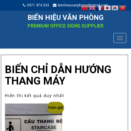
0971 474 333
bienhieuvanphong@gmail.com
BIỂN HIỆU VĂN PHÒNG
PREMIUM OFFICE SIGNS SUPPLIER
TOGG
NAVIG
BIỂN CHỈ DẪN HƯỚNG
THANG MÁY
Hiển thị kết quả duy nhất
Giảm giá!