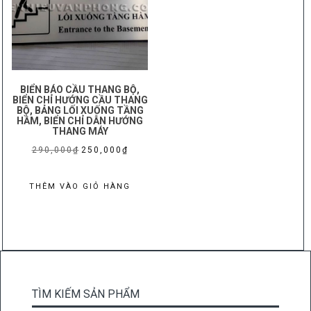
BIỂN BÁO CẦU THANG BỘ,
BIỂN CHỈ HƯỚNG CẦU THANG
BỘ, BẢNG LỐI XUỐNG TẦNG
HẦM, BIỂN CHỈ DẪN HƯỚNG
THANG MÁY
Giá
Giá
290,000
₫
250,000
₫
gốc
hiện
là:
tại
THÊM VÀO GIỎ HÀNG
290,000₫.
là:
250,000₫.
TÌM KIẾM SẢN PHẨM