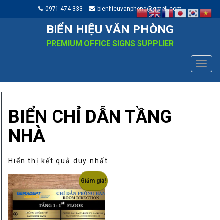
0971 474 333
bienhieuvanphong@gmail.com
BIỂN HIỆU VĂN PHÒNG
PREMIUM OFFICE SIGNS SUPPLIER
TOGG
NAVIG
BIỂN CHỈ DẪN TẦNG
NHÀ
Hiển thị kết quả duy nhất
Giảm giá!