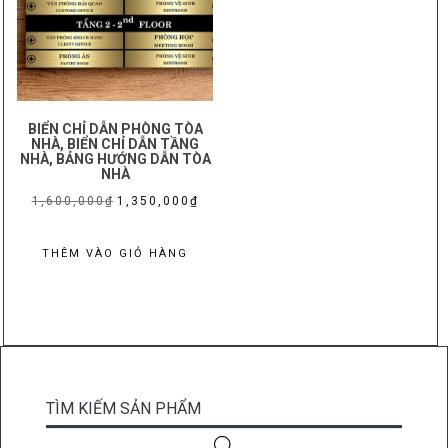
BIỂN CHỈ DẪN PHÒNG TÒA
NHÀ, BIỂN CHỈ DẪN TẦNG
NHÀ, BẢNG HƯỚNG DẪN TÒA
NHÀ
Giá
Giá
1,600,000
₫
1,350,000
₫
gốc
hiện
là:
tại
THÊM VÀO GIỎ HÀNG
1,600,000₫.
là:
1,350,000₫.
TÌM KIẾM SẢN PHẨM