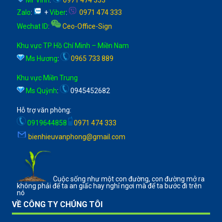
Zalo
:
+
Viber
:
0971 474 333
Wechat ID
:
Ceo-Office-Sign
Khu vực TP Hồ Chí Minh – Miền Nam
Ms Hương
:
0965 733 889
Khu vực Miền Trung
Ms Quỳnh
:
0945452682
Hỗ trợ văn phòng:
0919644858
0971 474 333
bienhieuvanphong@gmail.com
Cuộc sống như một con đường, con đường mở ra
không phải để ta an giấc hay nghỉ ngơi mà để ta bước đi trên
nó
VỀ CÔNG TY CHÚNG TÔI