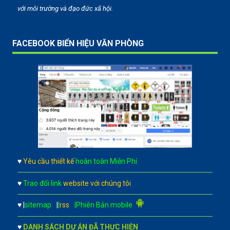
với môi trường và đạo đức xã hội.
FACEBOOK BIỂN HIỆU VĂN PHÒNG
♥
Yêu cầu thiết kế
hoàn toàn Miễn Phí
♥
Trao đổi link
website với chúng tôi
♥
|
sitemap
|
|
rss
|Phiên Bản mobile
♥
DANH SÁCH DỰ ÁN ĐÃ THỰC HIỆN