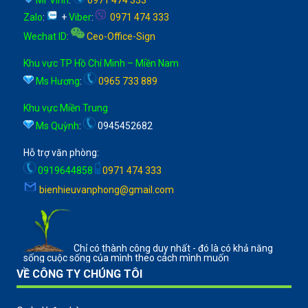
Zalo
:
+
Viber
:
0971 474 333
Wechat ID
:
Ceo-Office-Sign
Khu vực TP Hồ Chí Minh – Miền Nam
Ms Hương
:
0965 733 889
Khu vực Miền Trung
Ms Quỳnh
:
0945452682
Hỗ trợ văn phòng:
0919644858
0971 474 333
bienhieuvanphong@gmail.com
Chỉ có thành công duy nhất - đó là có khả năng
sống cuộc sống của mình theo cách mình muốn
VỀ CÔNG TY CHÚNG TÔI