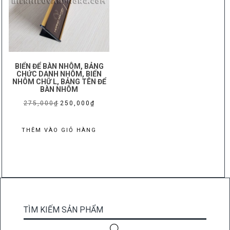
BIỂN ĐỂ BÀN NHÔM, BẢNG
CHỨC DANH NHÔM, BIỂN
NHÔM CHỮ L, BẢNG TÊN ĐỂ
BÀN NHÔM
Giá
Giá
275,000
₫
250,000
₫
gốc
hiện
là:
tại
THÊM VÀO GIỎ HÀNG
275,000₫.
là:
250,000₫.
TÌM KIẾM SẢN PHẨM