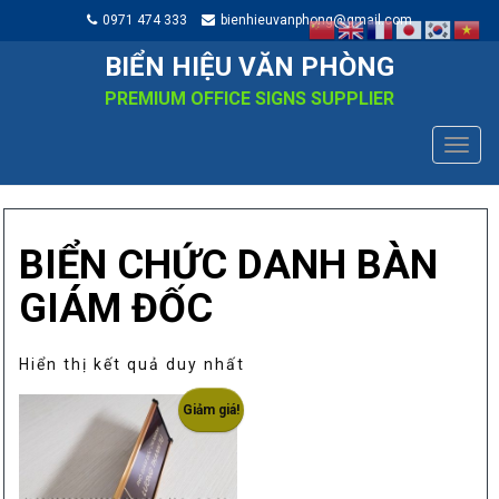
0971 474 333
bienhieuvanphong@gmail.com
BIỂN HIỆU VĂN PHÒNG
PREMIUM OFFICE SIGNS SUPPLIER
TOGG
NAVIG
BIỂN CHỨC DANH BÀN
GIÁM ĐỐC
Hiển thị kết quả duy nhất
Giảm giá!