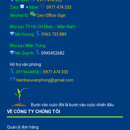
Zalo
:
+
Viber
:
0971 474 333
Wechat ID
:
Ceo-Office-Sign
Khu vực TP Hồ Chí Minh – Miền Nam
Ms Hương
:
0965 733 889
Khu vực Miền Trung
Ms Quỳnh
:
0945452682
Hỗ trợ văn phòng:
0919644858
0971 474 333
bienhieuvanphong@gmail.com
Bước vào cuộc đời là bước vào cuộc chiến đấu
VỀ CÔNG TY CHÚNG TÔI
Quản lý đơn hàng