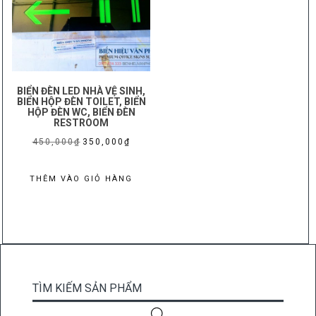
BIỂN ĐÈN LED NHÀ VỆ SINH,
BIỂN HỘP ĐÈN TOILET, BIỂN
HỘP ĐÈN WC, BIỂN ĐÈN
RESTROOM
Giá
Giá
450,000
₫
350,000
₫
gốc
hiện
là:
tại
THÊM VÀO GIỎ HÀNG
450,000₫.
là:
350,000₫.
TÌM KIẾM SẢN PHẨM