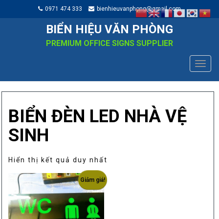
0971 474 333
bienhieuvanphong@gmail.com
BIỂN HIỆU VĂN PHÒNG
PREMIUM OFFICE SIGNS SUPPLIER
TOGG
NAVIG
BIỂN ĐÈN LED NHÀ VỆ
SINH
Hiển thị kết quả duy nhất
Giảm giá!