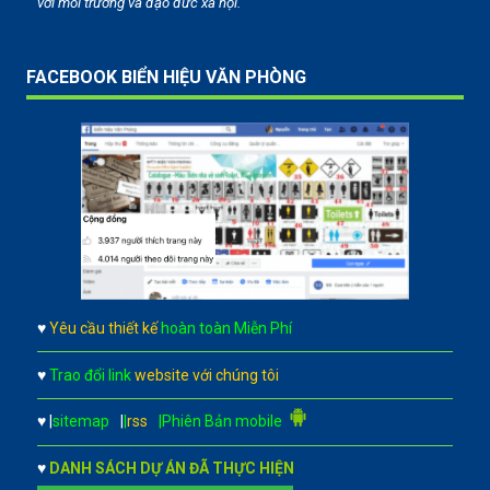
với môi trường và đạo đức xã hội.
FACEBOOK BIỂN HIỆU VĂN PHÒNG
♥
Yêu cầu thiết kế
hoàn toàn Miễn Phí
♥
Trao đổi link
website với chúng tôi
♥
|
sitemap
|
|
rss
|Phiên Bản mobile
♥
DANH SÁCH DỰ ÁN ĐÃ THỰC HIỆN