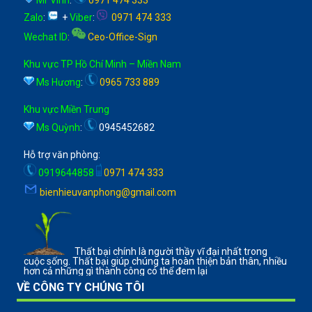
Zalo
:
+
Viber
:
0971 474 333
Wechat ID
:
Ceo-Office-Sign
Khu vực TP Hồ Chí Minh – Miền Nam
Ms Hương
:
0965 733 889
Khu vực Miền Trung
Ms Quỳnh
:
0945452682
Hỗ trợ văn phòng:
0919644858
0971 474 333
bienhieuvanphong@gmail.com
Thất bại chính là người thầy vĩ đại nhất trong
cuộc sống. Thất bại giúp chúng ta hoàn thiện bản thân, nhiều
hơn cả những gì thành công có thể đem lại
VỀ CÔNG TY CHÚNG TÔI