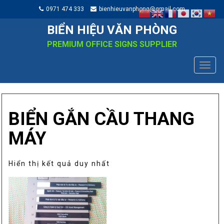
0971 474 333
bienhieuvanphong@gmail.com
BIỂN HIỆU VĂN PHÒNG
PREMIUM OFFICE SIGNS SUPPLIER
TOGG
NAVIG
BIỂN GẮN CẦU THANG
MÁY
Hiển thị kết quả duy nhất