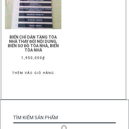
BIỂN CHỈ DẪN TẦNG TÒA
NHÀ THAY ĐỔI NỘI DUNG,
BIỂN SƠ ĐỒ TÒA NHÀ, BIỂN
TÒA NHÀ
1,950,000
₫
THÊM VÀO GIỎ HÀNG
TÌM KIẾM SẢN PHẨM