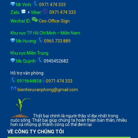
Mr Vinh
:
0971 474 333
Zalo
:
+
Viber
:
0971 474 333
Wechat ID
:
Ceo-Office-Sign
Khu vực TP Hồ Chí Minh – Miền Nam
Ms Hương
:
0965 733 889
Khu vực Miền Trung
Ms Quỳnh
:
0945452682
Hỗ trợ văn phòng:
0919644858
0971 474 333
bienhieuvanphong@gmail.com
Thất bại chính là người thầy vĩ đại nhất trong
cuộc sống. Thất bại giúp chúng ta hoàn thiện bản thân, nhiều
hơn cả những gì thành công có thể đem lại
VỀ CÔNG TY CHÚNG TÔI