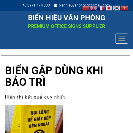
0971 474 333
bienhieuvanphong@gmail.com
BIỂN HIỆU VĂN PHÒNG
PREMIUM OFFICE SIGNS SUPPLIER
TOGG
NAVIG
BIỂN GẬP DÙNG KHI
BẢO TRÌ
Hiển thị kết quả duy nhất