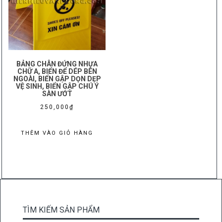
BẢNG CHÂN ĐỨNG NHỰA
CHỮ A, BIỂN ĐỂ DÉP BÊN
NGOÀI, BIỂN GẬP DỌN DẸP
VỆ SINH, BIỂN GẬP CHÚ Ý
SÀN ƯỚT
250,000
₫
THÊM VÀO GIỎ HÀNG
TÌM KIẾM SẢN PHẨM