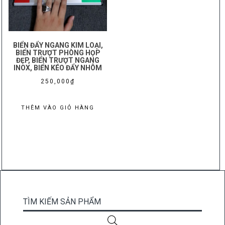
BIỂN ĐẨY NGANG KIM LOẠI,
BIỂN TRƯỢT PHÒNG HỌP
ĐẸP, BIỂN TRƯỢT NGANG
INOX, BIỂN KÉO ĐẨY NHÔM
250,000
₫
THÊM VÀO GIỎ HÀNG
TÌM KIẾM SẢN PHẨM