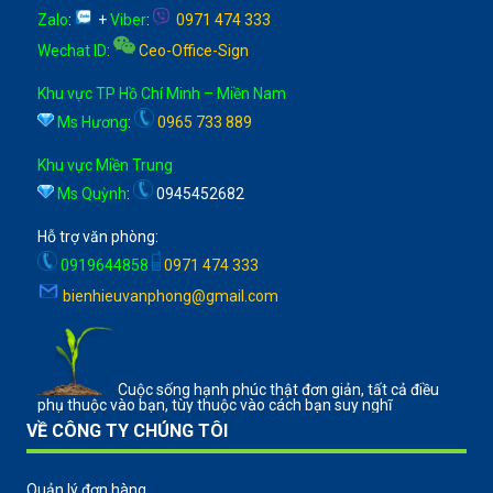
Zalo
:
+
Viber
:
0971 474 333
Wechat ID
:
Ceo-Office-Sign
Khu vực TP Hồ Chí Minh – Miền Nam
Ms Hương
:
0965 733 889
Khu vực Miền Trung
Ms Quỳnh
:
0945452682
Hỗ trợ văn phòng:
0919644858
0971 474 333
bienhieuvanphong@gmail.com
Cuộc sống hạnh phúc thật đơn giản, tất cả điều
phụ thuộc vào bạn, tùy thuộc vào cách bạn suy nghĩ
VỀ CÔNG TY CHÚNG TÔI
Quản lý đơn hàng