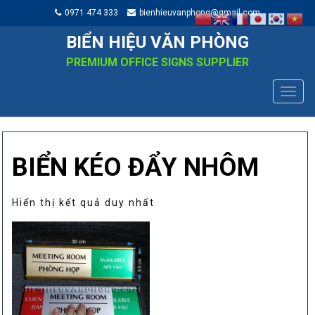
0971 474 333
bienhieuvanphong@gmail.com
BIỂN HIỆU VĂN PHÒNG
PREMIUM OFFICE SIGNS SUPPLIER
TOGG
NAVIG
BIỂN KÉO ĐẨY NHÔM
Hiển thị kết quả duy nhất