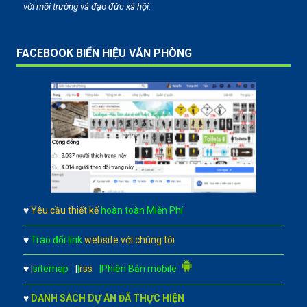
với môi trường và đạo đức xã hội.
FACEBOOK BIỂN HIỆU VĂN PHÒNG
♥
Yêu cầu thiết kế
hoàn toàn Miễn Phí
♥
Trao đổi link
website với chúng tôi
♥
|
sitemap
|
|
rss
|Phiên Bản mobile
♥
DANH SÁCH DỰ ÁN ĐÃ THỰC HIỆN