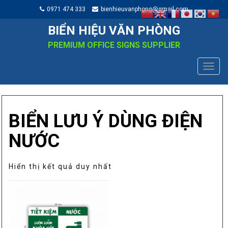
0971 474 333
bienhieuvanphong@gmail.com
BIỂN HIỆU VĂN PHÒNG
PREMIUM OFFICE SIGNS SUPPLIER
TOGG
NAVIG
BIỂN LƯU Ý DÙNG ĐIỆN
NƯỚC
Hiển thị kết quả duy nhất