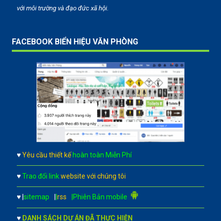
với môi trường và đạo đức xã hội.
FACEBOOK BIỂN HIỆU VĂN PHÒNG
♥
Yêu cầu thiết kế
hoàn toàn Miễn Phí
♥
Trao đổi link
website với chúng tôi
♥
|
sitemap
|
|
rss
|Phiên Bản mobile
♥
DANH SÁCH DỰ ÁN ĐÃ THỰC HIỆN