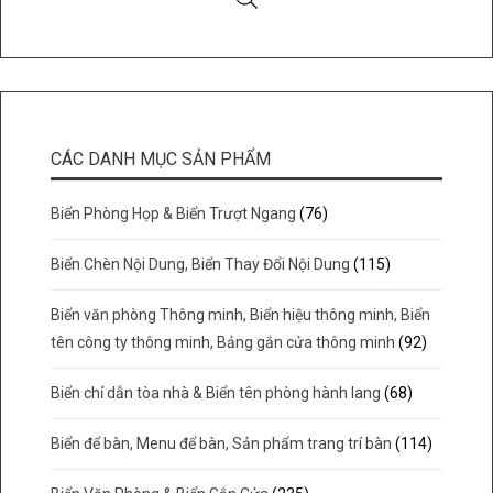
chọn
có
thể
được
chọn
trên
CÁC DANH MỤC SẢN PHẨM
trang
sản
Biển Phòng Họp & Biển Trượt Ngang
(76)
phẩm
Biển Chèn Nội Dung, Biển Thay Đổi Nội Dung
(115)
Biển văn phòng Thông minh, Biển hiệu thông minh, Biển
tên công ty thông minh, Bảng gắn cửa thông minh
(92)
Biển chỉ dẫn tòa nhà & Biển tên phòng hành lang
(68)
Biển để bàn, Menu để bàn, Sản phẩm trang trí bàn
(114)