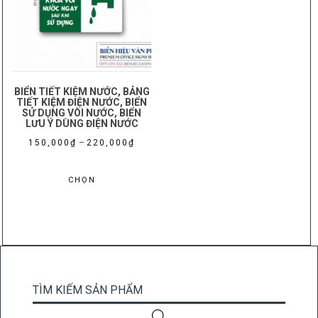
BIỂN TIẾT KIỆM NƯỚC, BẢNG
TIẾT KIỆM ĐIỆN NƯỚC, BIỂN
SỬ DỤNG VÒI NƯỚC, BIỂN
LƯU Ý DÙNG ĐIỆN NƯỚC
Khoảng
150,000
₫
–
220,000
₫
giá:
Sản
từ
CHỌN
phẩm
150,000₫
này
đến
có
220,000₫
nhiều
biến
thể.
Các
TÌM KIẾM SẢN PHẨM
tùy