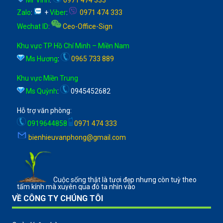
Zalo
:
+
Viber
:
0971 474 333
Wechat ID
:
Ceo-Office-Sign
Khu vực TP Hồ Chí Minh – Miền Nam
Ms Hương
:
0965 733 889
Khu vực Miền Trung
Ms Quỳnh
:
0945452682
Hỗ trợ văn phòng:
0919644858
0971 474 333
bienhieuvanphong@gmail.com
Cuộc sống thật là tươi đẹp nhưng còn tuỳ theo
tấm kính mà xuyên qua đó ta nhìn vào
VỀ CÔNG TY CHÚNG TÔI