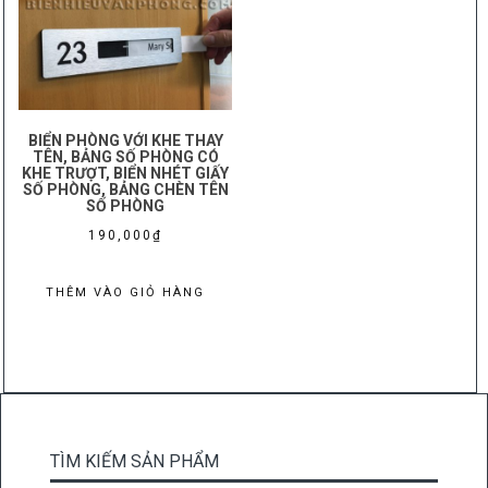
BIỂN PHÒNG VỚI KHE THAY
TÊN, BẢNG SỐ PHÒNG CÓ
KHE TRƯỢT, BIỂN NHÉT GIẤY
SỐ PHÒNG, BẢNG CHÈN TÊN
SỐ PHÒNG
190,000
₫
THÊM VÀO GIỎ HÀNG
TÌM KIẾM SẢN PHẨM