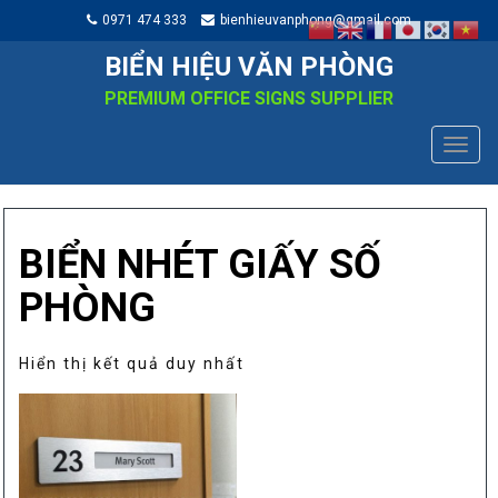
0971 474 333
bienhieuvanphong@gmail.com
BIỂN HIỆU VĂN PHÒNG
PREMIUM OFFICE SIGNS SUPPLIER
TOGG
NAVIG
BIỂN NHÉT GIẤY SỐ
PHÒNG
Hiển thị kết quả duy nhất