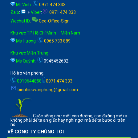
Mr Vinh
:
0971 474 333
Zalo
:
+
Viber
:
0971 474 333
Wechat ID
:
Ceo-Office-Sign
Khu vực TP Hồ Chí Minh – Miền Nam
Ms Hương
:
0965 733 889
Khu vực Miền Trung
Ms Quỳnh
:
0945452682
Hỗ trợ văn phòng:
0919644858
0971 474 333
bienhieuvanphong@gmail.com
Cuộc sống như một con đường, con đường mở ra
không phải để ta an giấc hay nghỉ ngơi mà để ta bước đi trên
nó
VỀ CÔNG TY CHÚNG TÔI