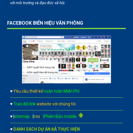
với môi trường và đạo đức xã hội.
FACEBOOK BIỂN HIỆU VĂN PHÒNG
♥
Yêu cầu thiết kế
hoàn toàn Miễn Phí
♥
Trao đổi link
website với chúng tôi
♥
|
sitemap
|
|
rss
|Phiên Bản mobile
♥
DANH SÁCH DỰ ÁN ĐÃ THỰC HIỆN