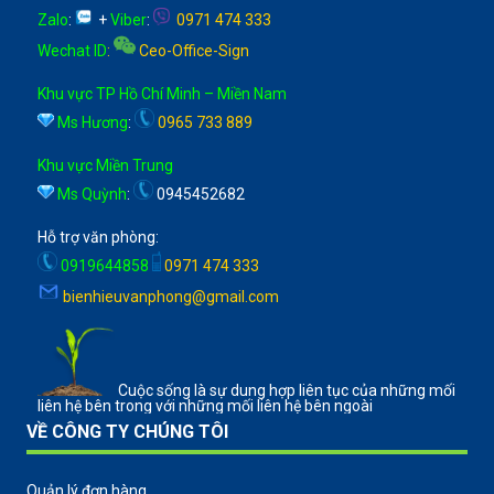
Zalo
:
+
Viber
:
0971 474 333
Wechat ID
:
Ceo-Office-Sign
Khu vực TP Hồ Chí Minh – Miền Nam
Ms Hương
:
0965 733 889
Khu vực Miền Trung
Ms Quỳnh
:
0945452682
Hỗ trợ văn phòng:
0919644858
0971 474 333
bienhieuvanphong@gmail.com
Cuộc sống là sự dung hợp liên tục của những mối
liên hệ bên trong với những mối liên hệ bên ngoài
VỀ CÔNG TY CHÚNG TÔI
Quản lý đơn hàng