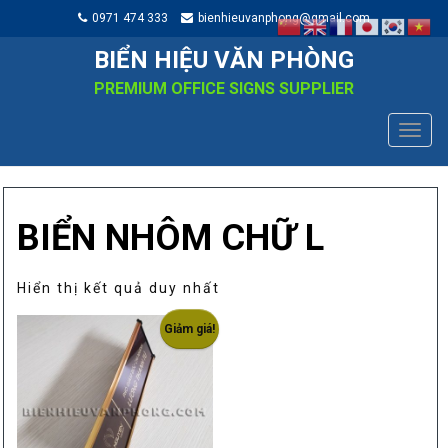
0971 474 333
bienhieuvanphong@gmail.com
BIỂN HIỆU VĂN PHÒNG
PREMIUM OFFICE SIGNS SUPPLIER
TOGG
NAVIG
BIỂN NHÔM CHỮ L
Hiển thị kết quả duy nhất
Giảm giá!