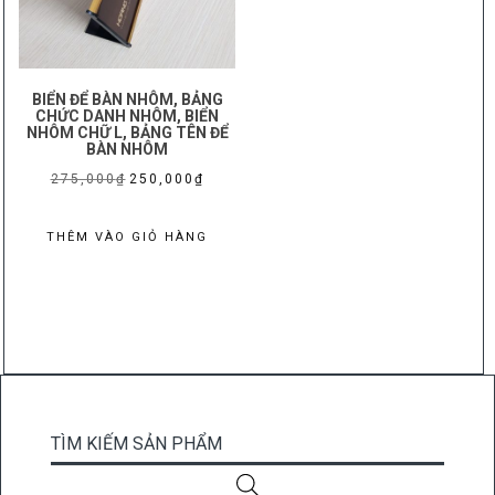
BIỂN ĐỂ BÀN NHÔM, BẢNG
CHỨC DANH NHÔM, BIỂN
NHÔM CHỮ L, BẢNG TÊN ĐỂ
BÀN NHÔM
Giá
Giá
275,000
₫
250,000
₫
gốc
hiện
là:
tại
THÊM VÀO GIỎ HÀNG
275,000₫.
là:
250,000₫.
TÌM KIẾM SẢN PHẨM