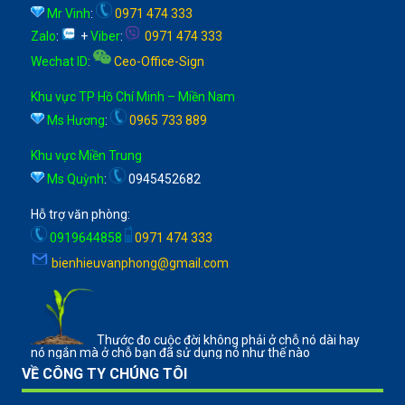
Mr Vinh
:
0971 474 333
Zalo
:
+
Viber
:
0971 474 333
Wechat ID
:
Ceo-Office-Sign
Khu vực TP Hồ Chí Minh – Miền Nam
Ms Hương
:
0965 733 889
Khu vực Miền Trung
Ms Quỳnh
:
0945452682
Hỗ trợ văn phòng:
0919644858
0971 474 333
bienhieuvanphong@gmail.com
Thước đo cuộc đời không phải ở chỗ nó dài hay
nó ngắn mà ở chỗ bạn đã sử dụng nó như thế nào
VỀ CÔNG TY CHÚNG TÔI