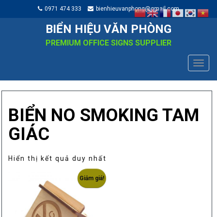
0971 474 333
bienhieuvanphong@gmail.com
BIỂN HIỆU VĂN PHÒNG
PREMIUM OFFICE SIGNS SUPPLIER
TOGG
NAVIG
BIỂN NO SMOKING TAM
GIÁC
Hiển thị kết quả duy nhất
Giảm giá!