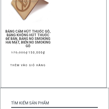
BẢNG CẤM HÚT THUỐC GỖ,
BẢNG KHÔNG HÚT THUỐC
ĐỂ BÀN, BẢNG NO SMOKING
HAI MẶT, BIỂN NO SMOKING
GỖ
Giá
Giá
175,000
₫
150,000
₫
gốc
hiện
là:
tại
THÊM VÀO GIỎ HÀNG
175,000₫.
là:
150,000₫.
TÌM KIẾM SẢN PHẨM