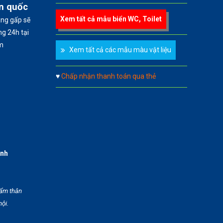
àn quốc
Xem tất cả mẫu biển WC, Toilet
àng gấp sẽ
g 24h tại
m
Xem tất cả các mẫu màu vật liệu
♥
Chấp nhận thanh toán qua thẻ
anh
hẩm thân
hội.