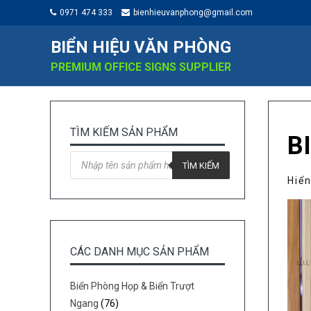
0971 474 333
bienhieuvanphong@gmail.com
BIỂN HIỆU VĂN PHÒNG
PREMIUM OFFICE SIGNS SUPPLIER
TÌM KIẾM SẢN PHẨM
B
Tìm
kiếm
TÌM KIẾM
sản
Hiển
phẩm
CÁC DANH MỤC SẢN PHẨM
Biển Phòng Họp & Biển Trượt
Ngang
(76)