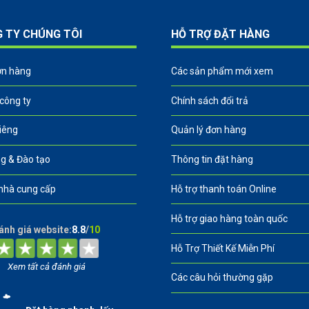
G TY CHÚNG TÔI
HỖ TRỢ ĐẶT HÀNG
ơn hàng
Các sản phẩm mới xem
 công ty
Chính sách đổi trả
riêng
Quản lý đơn hàng
g & Đào tạo
Thông tin đặt hàng
nhà cung cấp
Hỗ trợ thanh toán Online
Hỗ trợ giao hàng toàn quốc
ánh giá website:
8.8
/
10
Hỗ Trợ Thiết Kế Miễn Phí
Xem tất cả đánh giá
Các câu hỏi thường gặp