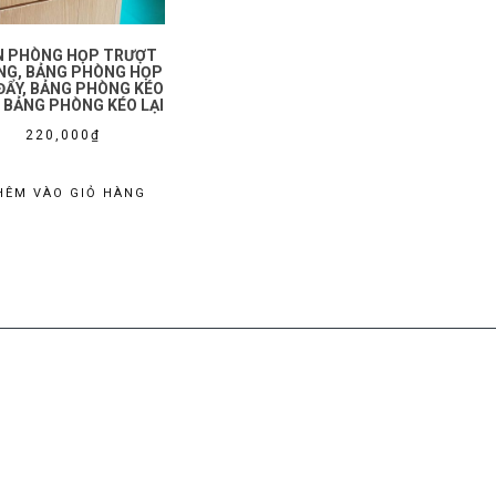
N PHÒNG HỌP TRƯỢT
NG, BẢNG PHÒNG HỌP
ĐẨY, BẢNG PHÒNG KÉO
 BẢNG PHÒNG KÉO LẠI
220,000
₫
HÊM VÀO GIỎ HÀNG