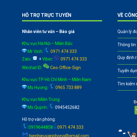
HỖ TRỢ TRỰC TUYẾN
VỀ CÔN
Nhân viên tư vấn – Báo giá
Quản lý đ
Khu vực Hà Nội – Miền Bắc
Thông tin
Mr Vinh
:
0971 474 333
Quy định 
Zalo
:
+
Viber
:
0971 474 333
Wechat ID
:
Ceo-Office-Sign
Tuyển dụn
Khu vực TP Hồ Chí Minh – Miền Nam
Tìm kiếm 
Ms Hương
:
0965 733 889
Khu vực Miền Trung
Đ
Ms Quỳnh
:
0945452682
Hỗ trợ văn phòng:
0919644858
0971 474 333
bienhieuvanphong@gmail.com