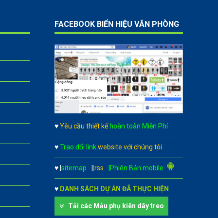
FACEBOOK BIỂN HIỆU VĂN PHÒNG
♥
Yêu cầu thiết kế
hoàn toàn Miễn Phí
♥
Trao đổi link
website với chúng tôi
♥
|
sitemap
|
|
rss
|Phiên Bản mobile
♥
DANH SÁCH DỰ ÁN ĐÃ THỰC HIỆN
Tải các Mẫu phụ kiên dây treo