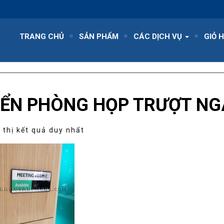
TRANG CHỦ
SẢN PHẨM
CÁC DỊCH VỤ
GIỎ 
IỂN PHÒNG HỌP TRƯỢT N
 thị kết quả duy nhất