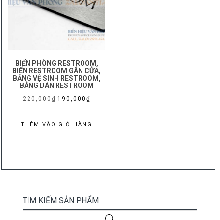
BIỂN PHÒNG RESTROOM,
BIỂN RESTROOM GẮN CỬA,
BẢNG VỆ SINH RESTROOM,
BẢNG DÁN RESTROOM
Giá
Giá
220,000
₫
190,000
₫
gốc
hiện
là:
tại
THÊM VÀO GIỎ HÀNG
220,000₫.
là:
190,000₫.
TÌM KIẾM SẢN PHẨM