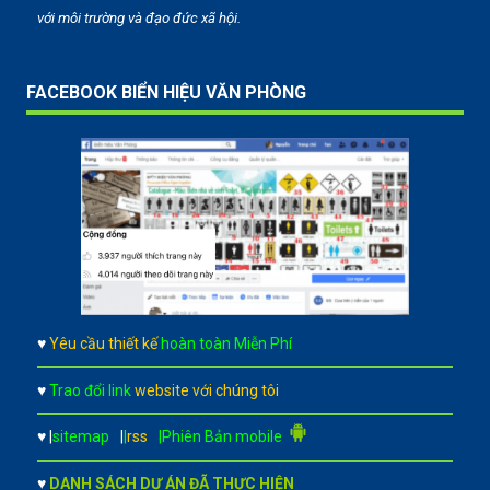
với môi trường và đạo đức xã hội.
FACEBOOK BIỂN HIỆU VĂN PHÒNG
♥
Yêu cầu thiết kế
hoàn toàn Miễn Phí
♥
Trao đổi link
website với chúng tôi
♥
|
sitemap
|
|
rss
|Phiên Bản mobile
♥
DANH SÁCH DỰ ÁN ĐÃ THỰC HIỆN