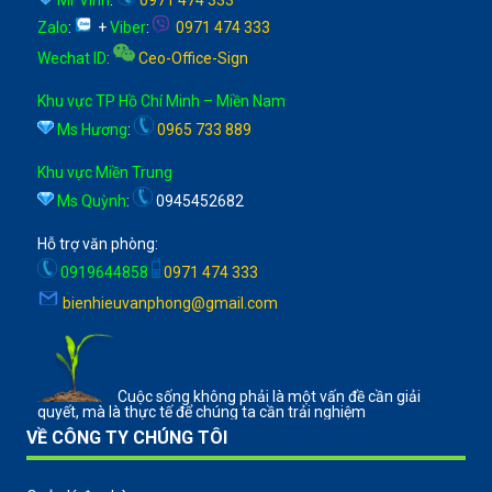
Zalo
:
+
Viber
:
0971 474 333
Wechat ID
:
Ceo-Office-Sign
Khu vực TP Hồ Chí Minh – Miền Nam
Ms Hương
:
0965 733 889
Khu vực Miền Trung
Ms Quỳnh
:
0945452682
Hỗ trợ văn phòng:
0919644858
0971 474 333
bienhieuvanphong@gmail.com
Cuộc sống không phải là một vấn đề cần giải
quyết, mà là thực tế để chúng ta cần trải nghiệm
VỀ CÔNG TY CHÚNG TÔI