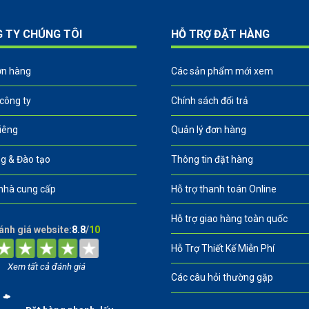
G TY CHÚNG TÔI
HỖ TRỢ ĐẶT HÀNG
ơn hàng
Các sản phẩm mới xem
 công ty
Chính sách đổi trả
riêng
Quản lý đơn hàng
g & Đào tạo
Thông tin đặt hàng
nhà cung cấp
Hỗ trợ thanh toán Online
Hỗ trợ giao hàng toàn quốc
ánh giá website:
8.8
/
10
Hỗ Trợ Thiết Kế Miễn Phí
Xem tất cả đánh giá
Các câu hỏi thường gặp