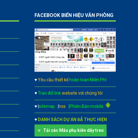
FACEBOOK BIỂN HIỆU VĂN PHÒNG
♥
Yêu cầu thiết kế
hoàn toàn Miễn Phí
♥
Trao đổi link
website với chúng tôi
♥
|
sitemap
|
|
rss
|Phiên Bản mobile
♥
DANH SÁCH DỰ ÁN ĐÃ THỰC HIỆN
Tải các Mẫu phụ kiên dây treo