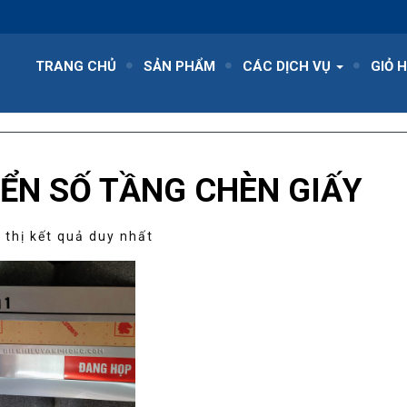
TRANG CHỦ
SẢN PHẨM
CÁC DỊCH VỤ
GIỎ 
IỂN SỐ TẦNG CHÈN GIẤY
 thị kết quả duy nhất