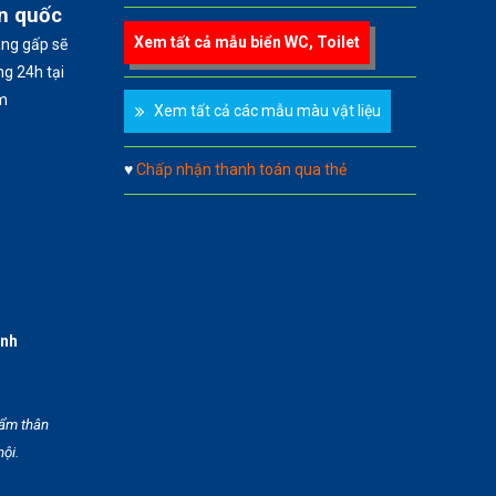
àn quốc
Xem tất cả mẫu biển WC, Toilet
àng gấp sẽ
g 24h tại
m
Xem tất cả các mẫu màu vật liệu
♥
Chấp nhận thanh toán qua thẻ
anh
hẩm thân
hội.