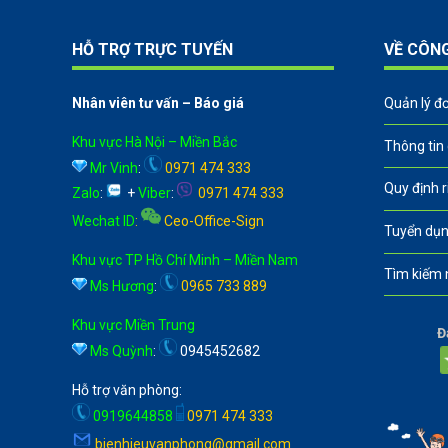
HỖ TRỢ TRỰC TUYẾN
VỀ CÔN
Nhân viên tư vấn – Báo giá
Quản lý đ
Khu vực Hà Nội – Miền Bắc
Thông tin
Mr Vinh
:
0971 474 333
Quy định 
Zalo
:
+
Viber
:
0971 474 333
Wechat ID
:
Ceo-Office-Sign
Tuyển dụn
Khu vực TP Hồ Chí Minh – Miền Nam
Tìm kiếm 
Ms Hương
:
0965 733 889
Khu vực Miền Trung
Đ
Ms Quỳnh
:
0945452682
Hỗ trợ văn phòng:
0919644858
0971 474 333
bienhieuvanphong@gmail.com