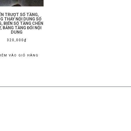
ỂN TRƯỢT SỐ TẦNG,
G THAY NỘI DUNG SỐ
, BIỂN SỐ TẦNG CHÈN
Y, BẢNG TẦNG ĐỔI NỘI
DUNG
320,000
₫
HÊM VÀO GIỎ HÀNG