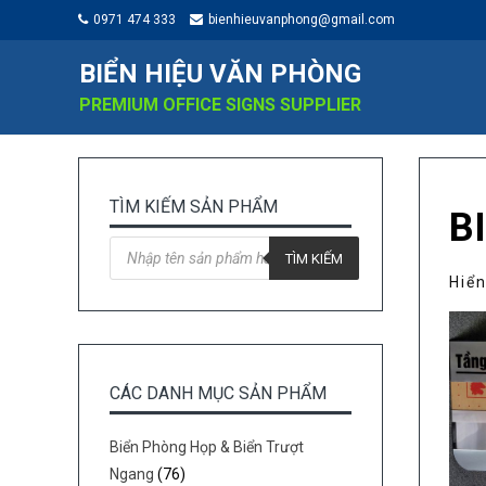
0971 474 333
bienhieuvanphong@gmail.com
BIỂN HIỆU VĂN PHÒNG
PREMIUM OFFICE SIGNS SUPPLIER
TÌM KIẾM SẢN PHẨM
B
Tìm
kiếm
TÌM KIẾM
sản
Hiển
phẩm
CÁC DANH MỤC SẢN PHẨM
Biển Phòng Họp & Biển Trượt
Ngang
(76)