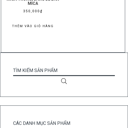
MICA
trang
350,000
₫
sản
phẩm
THÊM VÀO GIỎ HÀNG
TÌM KIẾM SẢN PHẨM
CÁC DANH MỤC SẢN PHẨM