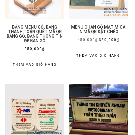
biến
BẢNG MENU GỖ, BẢNG
MENU CHÂN GỖ MẶT MICA
THANH TOÁN QUÉT MÃ QR
IN MÃ QR ĐẶT CHÉO
BẰNG GỖ, BẢNG THÔNG TIN
Giá
Giá
450,000
₫
350,000
₫
ĐỂ BÀN GỖ
gốc
hiện
250,000
₫
là:
tại
THÊM VÀO GIỎ HÀNG
450,000₫.
là:
THÊM VÀO GIỎ HÀNG
350,000₫