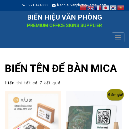
0971 474 333
bienhieuvanphong@gmail.com
BIỂN HIỆU VĂN PHÒNG
PREMIUM OFFICE SIGNS SUPPLIER
TOGG
NAVIG
BIỂN TÊN ĐỂ BÀN MICA
Đã
Hiển thị tất cả 7 kết quả
sắp
Giảm giá!
xếp
theo
mức
độ
phổ