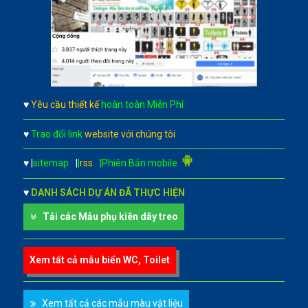
♥
Yêu cầu thiết kế
hoàn toàn Miễn Phí
♥
Trao đổi link
website với chúng tôi
♥
|
sitemap
|
|
rss
|Phiên Bản mobile
♥
DANH SÁCH DỰ ÁN ĐÃ THỰC HIỆN
Tải các Mẫu phụ kiên dây treo
Xem tất cả mẫu biển WC, Toilet
Xem tất cả các mẫu màu vật liệu