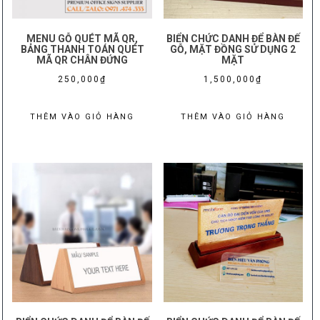
MENU GỖ QUÉT MÃ QR,
BIỂN CHỨC DANH ĐỂ BÀN ĐẾ
BẢNG THANH TOÁN QUÉT
GỖ, MẶT ĐỒNG SỬ DỤNG 2
MÃ QR CHÂN ĐỨNG
MẶT
250,000
₫
1,500,000
₫
THÊM VÀO GIỎ HÀNG
THÊM VÀO GIỎ HÀNG