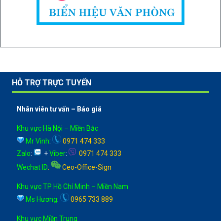
HỖ TRỢ TRỰC TUYẾN
Nhân viên tư vấn – Báo giá
Khu vực Hà Nội – Miền Bắc
Mr Vinh
:
0971 474 333
Zalo
:
+
Viber
:
0971 474 333
Wechat ID
:
Ceo-Office-Sign
Khu vực TP Hồ Chí Minh – Miền Nam
Ms Hương
:
0965 733 889
Khu vực Miền Trung