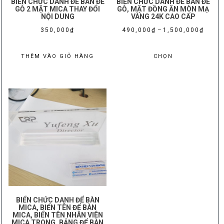
BIỂN CHỨC DANH ĐỂ BÀN ĐẾ
BIỂN CHỨC DANH ĐỂ BÀN ĐẾ
GỖ 2 MẶT MICA THAY ĐỔI
GỖ, MẶT ĐỒNG ĂN MÒN MẠ
NỘI DUNG
VÀNG 24K CAO CẤP
Khoản
350,000
₫
490,000
₫
–
1,500,000
₫
giá:
Sản
từ
THÊM VÀO GIỎ HÀNG
CHỌN
phẩm
490,00
này
đến
có
1,500,
nhiều
biến
thể.
Các
tùy
chọn
có
thể
được
BIỂN CHỨC DANH ĐỂ BÀN
chọn
MICA, BIỂN TÊN ĐỂ BÀN
MICA, BIỂN TÊN NHÂN VIÊN
trên
MICA TRONG, BẢNG ĐỂ BÀN