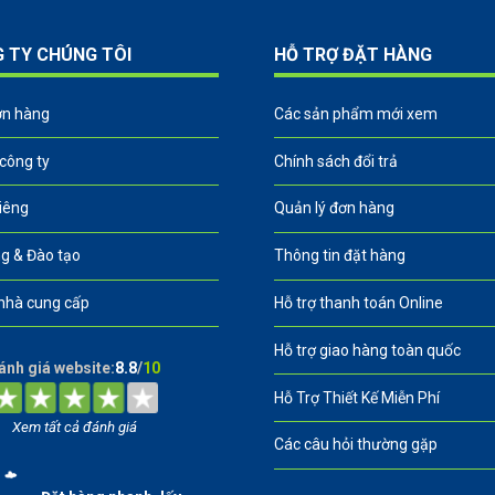
G TY CHÚNG TÔI
HỖ TRỢ ĐẶT HÀNG
ơn hàng
Các sản phẩm mới xem
 công ty
Chính sách đổi trả
riêng
Quản lý đơn hàng
g & Đào tạo
Thông tin đặt hàng
nhà cung cấp
Hỗ trợ thanh toán Online
Hỗ trợ giao hàng toàn quốc
ánh giá website:
8.8
/
10
Hỗ Trợ Thiết Kế Miễn Phí
Xem tất cả đánh giá
Các câu hỏi thường gặp