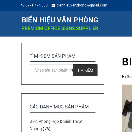
0971 474 333
bienhieuvanphong@gmail.com
BIỂN HIỆU VĂN PHÒNG
PREMIUM OFFICE SIGNS SUPPLIER
TÌM KIẾM SẢN PHẨM
B
Tìm
kiếm
TÌM KIẾM
sản
Hiển
phẩm
CÁC DANH MỤC SẢN PHẨM
Biển Phòng Họp & Biển Trượt
Ngang
(76)