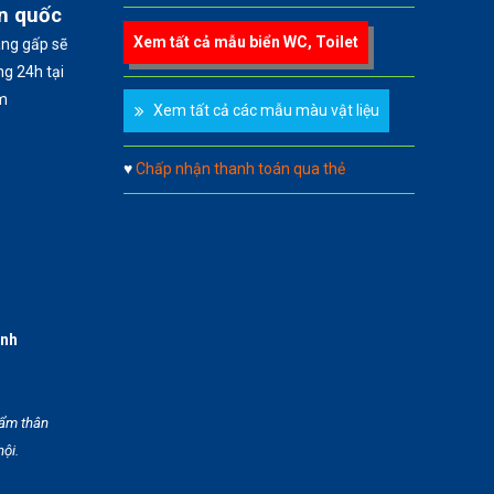
àn quốc
Xem tất cả mẫu biển WC, Toilet
àng gấp sẽ
g 24h tại
m
Xem tất cả các mẫu màu vật liệu
♥
Chấp nhận thanh toán qua thẻ
anh
hẩm thân
hội.