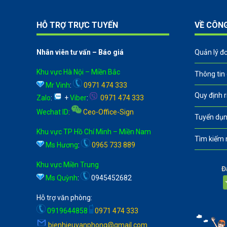
HỖ TRỢ TRỰC TUYẾN
VỀ CÔN
Nhân viên tư vấn – Báo giá
Quản lý đ
Khu vực Hà Nội – Miền Bắc
Thông tin
Mr Vinh
:
0971 474 333
Quy định 
Zalo
:
+
Viber
:
0971 474 333
Wechat ID
:
Ceo-Office-Sign
Tuyển dụn
Khu vực TP Hồ Chí Minh – Miền Nam
Tìm kiếm 
Ms Hương
:
0965 733 889
Khu vực Miền Trung
Đ
Ms Quỳnh
:
0945452682
Hỗ trợ văn phòng:
0919644858
0971 474 333
bienhieuvanphong@gmail.com