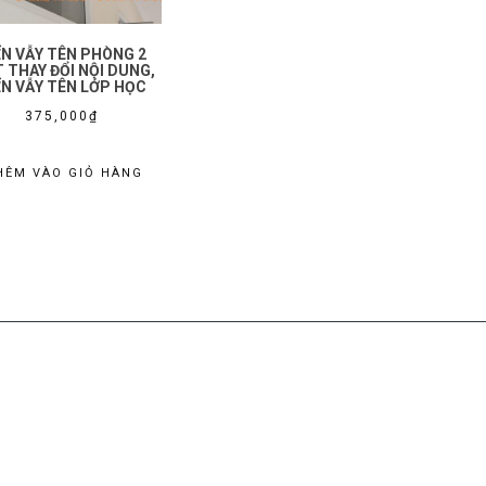
ỂN VẪY TÊN PHÒNG 2
 THAY ĐỔI NỘI DUNG,
ỂN VẪY TÊN LỚP HỌC
375,000
₫
HÊM VÀO GIỎ HÀNG