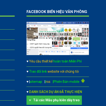
FACEBOOK BIỂN HIỆU VĂN PHÒNG
♥
Yêu cầu thiết kế
hoàn toàn Miễn Phí
♥
Trao đổi link
website với chúng tôi
♥
|
sitemap
|
|
rss
|Phiên Bản mobile
♥
DANH SÁCH DỰ ÁN ĐÃ THỰC HIỆN
Tải các Mẫu phụ kiên dây treo