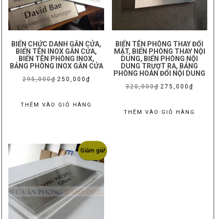
biến
BIỂN CHỨC DANH GẮN CỬA,
BIỂN TÊN PHÒNG THAY ĐỔI
BIỂN TÊN INOX GẮN CỬA,
MẶT, BIỂN PHÒNG THAY NỘI
BIỂN TÊN PHÒNG INOX,
DUNG, BIỂN PHÒNG NỘI
BẢNG PHÒNG INOX GẮN CỬA
DUNG TRƯỢT RA, BẢNG
PHÒNG HOÁN ĐỔI NỘI DUNG
Giá
Giá
295,000
₫
250,000
₫
Giá
Giá
320,000
₫
275,000
₫
gốc
hiện
gốc
hiện
là:
tại
THÊM VÀO GIỎ HÀNG
là:
tại
THÊM VÀO GIỎ HÀNG
295,000₫.
là:
320,000₫.
là:
250,000₫.
275,000₫
Giảm giá!