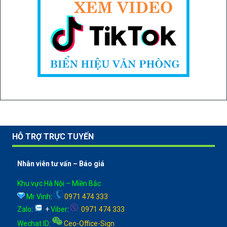
HỖ TRỢ TRỰC TUYẾN
Nhân viên tư vấn – Báo giá
Khu vực Hà Nội – Miền Bắc
Mr Vinh
:
0971 474 333
Zalo
:
+
Viber
:
0971 474 333
Wechat ID
:
Ceo-Office-Sign