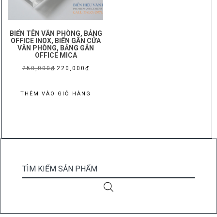
BIỂN TÊN VĂN PHÒNG, BẢNG
OFFICE INOX, BIỂN GẮN CỬA
VĂN PHÒNG, BẢNG GẮN
OFFICE MICA
Giá
Giá
250,000
₫
220,000
₫
gốc
hiện
là:
tại
THÊM VÀO GIỎ HÀNG
250,000₫.
là:
220,000₫.
TÌM KIẾM SẢN PHẨM