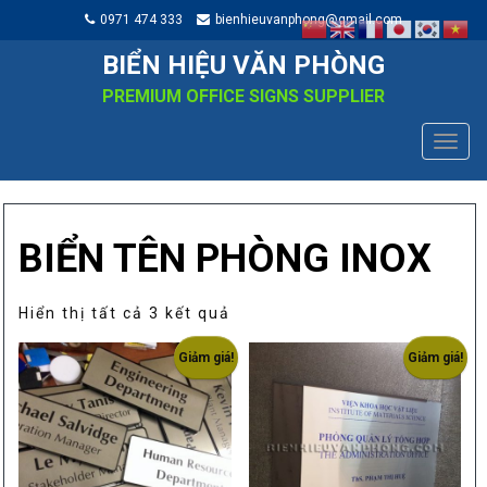
0971 474 333
bienhieuvanphong@gmail.com
BIỂN HIỆU VĂN PHÒNG
PREMIUM OFFICE SIGNS SUPPLIER
TOGG
NAVIG
BIỂN TÊN PHÒNG INOX
Đã
Hiển thị tất cả 3 kết quả
sắp
Giảm giá!
Giảm giá!
xếp
theo
mức
độ
phổ