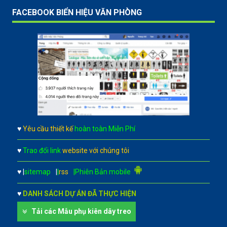
FACEBOOK BIỂN HIỆU VĂN PHÒNG
♥
Yêu cầu thiết kế
hoàn toàn Miễn Phí
♥
Trao đổi link
website với chúng tôi
♥
|
sitemap
|
|
rss
|Phiên Bản mobile
♥
DANH SÁCH DỰ ÁN ĐÃ THỰC HIỆN
Tải các Mẫu phụ kiên dây treo