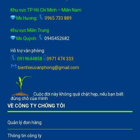
Khu vực TP Hồ Chí Minh – Miền Nam
Ms Hương
:
0965 733 889
Khu vực Miền Trung
Ms Quỳnh
:
0945452682
Hỗ trợ văn phòng:
0919644858
0971 474 333
bienhieuvanphong@gmail.com
Cuộc đời này không quá chật hẹp, nếu bạn biết
đúng chỗ của mình
VỀ CÔNG TY CHÚNG TÔI
Quản lý đơn hàng
Thông tin công ty