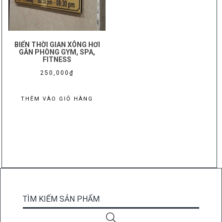
BIỂN THỜI GIAN XÔNG HƠI
GẮN PHÒNG GYM, SPA,
FITNESS
250,000
₫
THÊM VÀO GIỎ HÀNG
TÌM KIẾM SẢN PHẨM