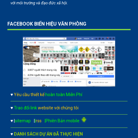
với môi trường và đạo đức xã hội.
FACEBOOK BIỂN HIỆU VĂN PHÒNG
♥
Yêu cầu thiết kế
hoàn toàn Miễn Phí
♥
Trao đổi link
website với chúng tôi
♥
|
sitemap
|
|
rss
|Phiên Bản mobile
♥
DANH SÁCH DỰ ÁN ĐÃ THỰC HIỆN