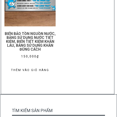
BIỂN BẢO TỒN NGUỒN NƯỚC,
BẢNG SỬ DỤNG NƯỚC TIẾT
KIỆM, BIỂN TIẾT KIỆM KHĂN
LAU, BẢNG SỬ DỤNG KHĂN
ĐÚNG CÁCH
150,000
₫
THÊM VÀO GIỎ HÀNG
TÌM KIẾM SẢN PHẨM