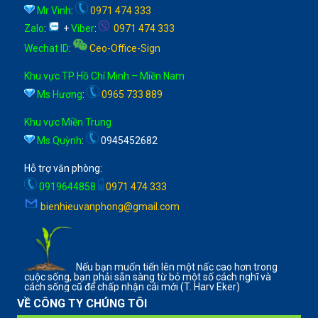
Mr Vinh
:
0971 474 333
Zalo
:
+
Viber
:
0971 474 333
Wechat ID
:
Ceo-Office-Sign
Khu vực TP Hồ Chí Minh – Miền Nam
Ms Hương
:
0965 733 889
Khu vực Miền Trung
Ms Quỳnh
:
0945452682
Hỗ trợ văn phòng:
0919644858
0971 474 333
bienhieuvanphong@gmail.com
Nếu bạn muốn tiến lên một nấc cao hơn trong
cuộc sống, bạn phải sẵn sàng từ bỏ một số cách nghĩ và
cách sống cũ để chấp nhận cái mới (T. Harv Eker)
VỀ CÔNG TY CHÚNG TÔI