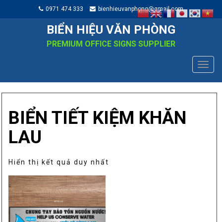
0971 474 333
bienhieuvanphong@gmail.com
BIỂN HIỆU VĂN PHÒNG
PREMIUM OFFICE SIGNS SUPPLIER
TOGG
NAVIG
BIỂN TIẾT KIỆM KHĂN
LAU
Hiển thị kết quả duy nhất