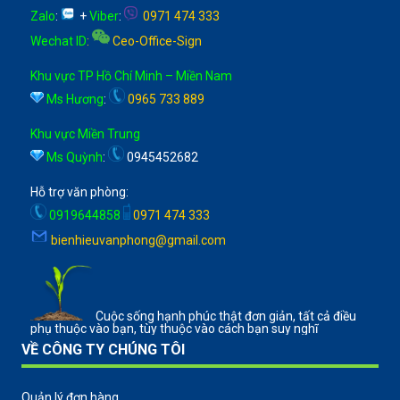
Zalo
:
+
Viber
:
0971 474 333
Wechat ID
:
Ceo-Office-Sign
Khu vực TP Hồ Chí Minh – Miền Nam
Ms Hương
:
0965 733 889
Khu vực Miền Trung
Ms Quỳnh
:
0945452682
Hỗ trợ văn phòng:
0919644858
0971 474 333
bienhieuvanphong@gmail.com
Cuộc sống hạnh phúc thật đơn giản, tất cả điều
phụ thuộc vào bạn, tùy thuộc vào cách bạn suy nghĩ
VỀ CÔNG TY CHÚNG TÔI
Quản lý đơn hàng