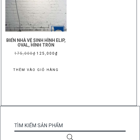
BIỂN NHÀ VỆ SINH HÌNH ELIP,
OVAL, HÌNH TRÒN
Giá
Giá
175,000
₫
125,000
₫
gốc
hiện
là:
tại
THÊM VÀO GIỎ HÀNG
175,000₫.
là:
125,000₫.
TÌM KIẾM SẢN PHẨM