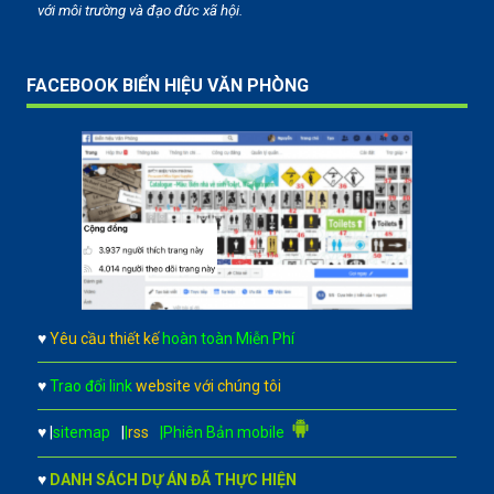
với môi trường và đạo đức xã hội.
FACEBOOK BIỂN HIỆU VĂN PHÒNG
♥
Yêu cầu thiết kế
hoàn toàn Miễn Phí
♥
Trao đổi link
website với chúng tôi
♥
|
sitemap
|
|
rss
|Phiên Bản mobile
♥
DANH SÁCH DỰ ÁN ĐÃ THỰC HIỆN