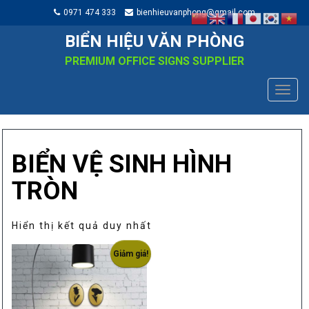
0971 474 333
bienhieuvanphong@gmail.com
BIỂN HIỆU VĂN PHÒNG
PREMIUM OFFICE SIGNS SUPPLIER
TOGG
NAVIG
BIỂN VỆ SINH HÌNH
TRÒN
Hiển thị kết quả duy nhất
Giảm giá!