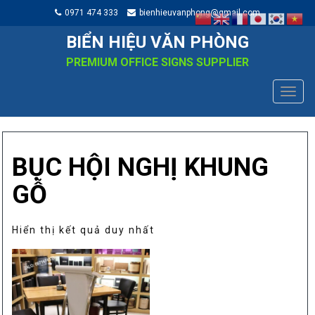
0971 474 333
bienhieuvanphong@gmail.com
BIỂN HIỆU VĂN PHÒNG
PREMIUM OFFICE SIGNS SUPPLIER
TOGG
NAVIG
BỤC HỘI NGHỊ KHUNG
GỖ
Hiển thị kết quả duy nhất