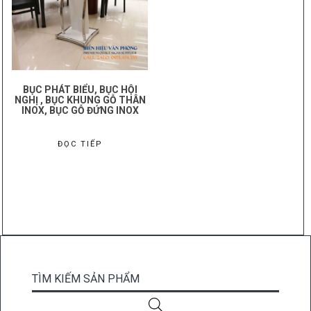
BỤC PHÁT BIỂU, BỤC HỘI
NGHỊ , BỤC KHUNG GỖ THÂN
INOX, BỤC GỖ ĐỨNG INOX
ĐỌC TIẾP
TÌM KIẾM SẢN PHẨM