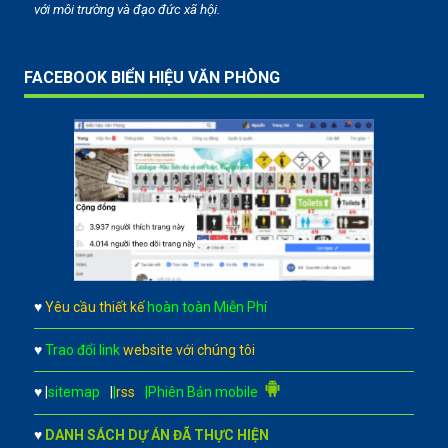
với môi trường và đạo đức xã hội.
FACEBOOK BIỂN HIỆU VĂN PHÒNG
♥
Yêu cầu thiết kế
hoàn toàn Miễn Phí
♥
Trao đổi link
website với chúng tôi
♥
|
sitemap
|
|
rss
|Phiên Bản mobile
♥
DANH SÁCH DỰ ÁN ĐÃ THỰC HIỆN