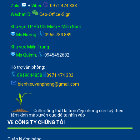
Zalo
:
+
Viber
:
0971 474 333
Wechat ID
:
Ceo-Office-Sign
Khu vực TP Hồ Chí Minh – Miền Nam
Ms Hương
:
0965 733 889
Khu vực Miền Trung
Ms Quỳnh
:
0945452682
Hỗ trợ văn phòng:
0919644858
0971 474 333
bienhieuvanphong@gmail.com
Cuộc sống thật là tươi đẹp nhưng còn tuỳ theo
tấm kính mà xuyên qua đó ta nhìn vào
VỀ CÔNG TY CHÚNG TÔI
Quản lý đơn hàng