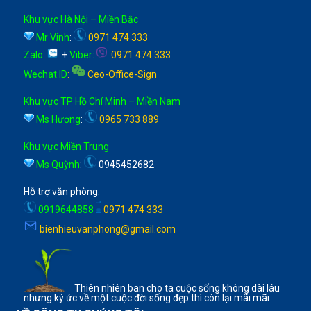
Khu vực Hà Nội – Miền Bắc
Mr Vinh
:
0971 474 333
Zalo
:
+
Viber
:
0971 474 333
Wechat ID
:
Ceo-Office-Sign
Khu vực TP Hồ Chí Minh – Miền Nam
Ms Hương
:
0965 733 889
Khu vực Miền Trung
Ms Quỳnh
:
0945452682
Hỗ trợ văn phòng:
0919644858
0971 474 333
bienhieuvanphong@gmail.com
Thiên nhiên ban cho ta cuộc sống không dài lâu
nhưng ký ức về một cuộc đời sống đẹp thì còn lại mãi mãi