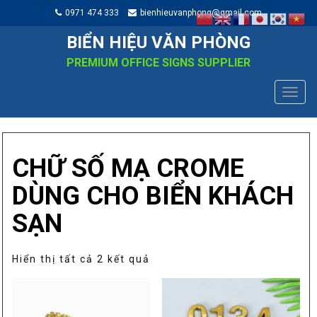
0971 474 333
bienhieuvanphong@gmail.com
BIỂN HIỆU VĂN PHÒNG
PREMIUM OFFICE SIGNS SUPPLIER
TOGG
NAVIG
CHỮ SỐ MẠ CROME
DÙNG CHO BIỂN KHÁCH
SẠN
Đã
Hiển thị tất cả 2 kết quả
sắp
xếp
theo