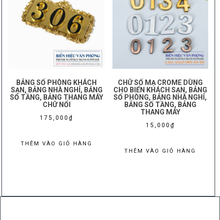
mức
độ
phổ
biến
BẢNG SỐ PHÒNG KHÁCH
CHỮ SỐ MẠ CROME DÙNG
SẠN, BẢNG NHÀ NGHỈ, BẢNG
CHO BIỂN KHÁCH SẠN, BẢNG
SỐ TẦNG, BẢNG THANG MÁY
SỐ PHÒNG, BẢNG NHÀ NGHỈ,
CHỮ NỔI
BẢNG SỐ TẦNG, BẢNG
THANG MÁY
175,000
₫
15,000
₫
THÊM VÀO GIỎ HÀNG
THÊM VÀO GIỎ HÀNG