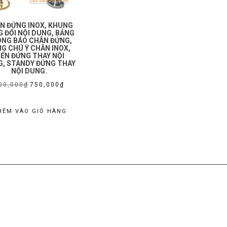
N ĐỨNG INOX, KHUNG
 ĐỔI NỘI DUNG, BẢNG
NG BÁO CHÂN ĐỨNG,
G CHÚ Ý CHÂN INOX,
IỂN ĐỨNG THAY NỘI
, STANDY ĐỨNG THAY
NỘI DUNG.
Giá
Giá
00,000
₫
750,000
₫
gốc
hiện
là:
tại
HÊM VÀO GIỎ HÀNG
900,000₫.
là:
750,000₫.