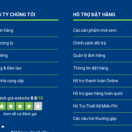
G TY CHÚNG TÔI
HỖ TRỢ ĐẶT HÀNG
ơn hàng
Các sản phẩm mới xem
 công ty
Chính sách đổi trả
riêng
Quản lý đơn hàng
g & Đào tạo
Thông tin đặt hàng
nhà cung cấp
Hỗ trợ thanh toán Online
Hỗ trợ giao hàng toàn quốc
ánh giá website:
8.8
/
10
Hỗ Trợ Thiết Kế Miễn Phí
Xem tất cả đánh giá
Các câu hỏi thường gặp