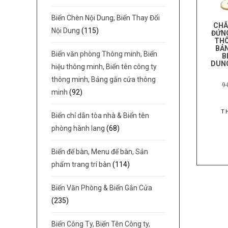
Biển Chèn Nội Dung, Biển Thay Đổi
CHÂ
Nội Dung
(115)
ĐỨNG
THÔ
BẢN
Biển văn phòng Thông minh, Biển
B
DUNG
hiệu thông minh, Biển tên công ty
thông minh, Bảng gắn cửa thông
9
minh
(92)
T
Biển chỉ dẫn tòa nhà & Biển tên
phòng hành lang
(68)
Biển để bàn, Menu để bàn, Sản
phẩm trang trí bàn
(114)
Biển Văn Phòng & Biển Gắn Cửa
(235)
Biển Công Ty, Biển Tên Công ty,