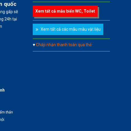
àn quốc
Xem tất cả mẫu biển WC, Toilet
àng gấp sẽ
g 24h tại
m
Xem tất cả các mẫu màu vật liệu
♥
Chấp nhận thanh toán qua thẻ
anh
hẩm thân
hội.