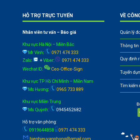
HỖ TRỢ TRỰC TUYẾN
VỀ CÔN
Nhân viên tư vấn – Báo giá
Quản lý đ
Khu vực Hà Nội – Miền Bắc
Thông tin
Mr Vinh
:
0971 474 333
Quy định 
Zalo
:
+
Viber
:
0971 474 333
Wechat ID
:
Ceo-Office-Sign
Tuyển dụn
Khu vực TP Hồ Chí Minh – Miền Nam
Tìm kiếm 
Ms Hương
:
0965 733 889
Khu vực Miền Trung
Đ
Ms Quỳnh
:
0945452682
Hỗ trợ văn phòng:
0919644858
0971 474 333
bienhieuvanphong@gmail.com