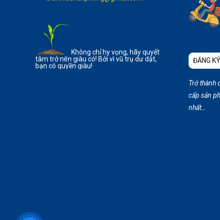
Không chỉ hy vọng, hãy quyết
tâm trở nên giàu có! Bởi vì vũ trụ dư dật,
ĐĂNG KÝ
bạn có quyền giàu!
Trở thành 
cấp sản ph
nhất…