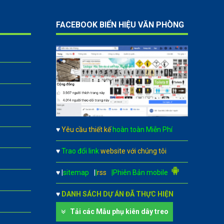
FACEBOOK BIỂN HIỆU VĂN PHÒNG
♥
Yêu cầu thiết kế
hoàn toàn Miễn Phí
♥
Trao đổi link
website với chúng tôi
♥
|
sitemap
|
|
rss
|Phiên Bản mobile
♥
DANH SÁCH DỰ ÁN ĐÃ THỰC HIỆN
Tải các Mẫu phụ kiên dây treo