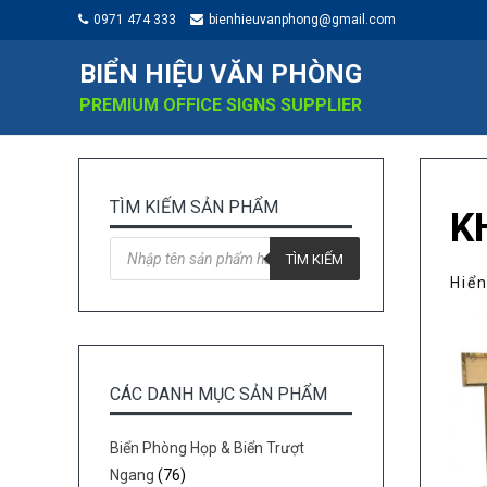
0971 474 333
bienhieuvanphong@gmail.com
BIỂN HIỆU VĂN PHÒNG
PREMIUM OFFICE SIGNS SUPPLIER
TÌM KIẾM SẢN PHẨM
K
Tìm
kiếm
TÌM KIẾM
sản
Hiển
phẩm
CÁC DANH MỤC SẢN PHẨM
Biển Phòng Họp & Biển Trượt
Ngang
(76)