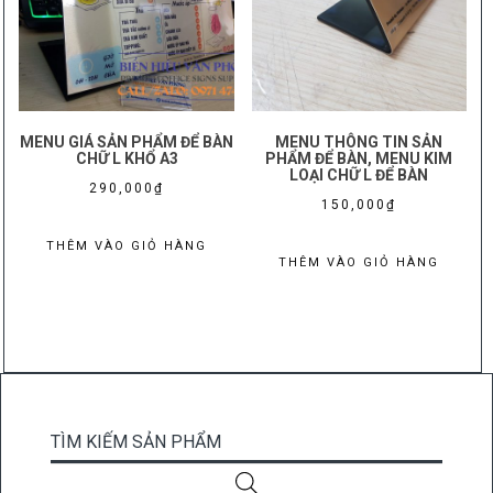
độ
phổ
biến
MENU GIÁ SẢN PHẨM ĐỂ BÀN
MENU THÔNG TIN SẢN
CHỮ L KHỔ A3
PHẨM ĐỂ BÀN, MENU KIM
LOẠI CHỮ L ĐỂ BÀN
290,000
₫
150,000
₫
THÊM VÀO GIỎ HÀNG
THÊM VÀO GIỎ HÀNG
TÌM KIẾM SẢN PHẨM