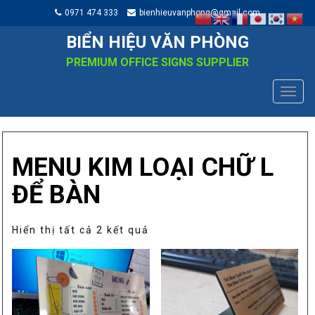
0971 474 333
bienhieuvanphong@gmail.com
BIỂN HIỆU VĂN PHÒNG
PREMIUM OFFICE SIGNS SUPPLIER
TOGG
NAVIG
MENU KIM LOẠI CHỮ L
ĐỂ BÀN
Đã
Hiển thị tất cả 2 kết quả
sắp
xếp
theo
mức