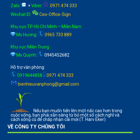
Zalo
:
+
Viber
:
0971 474 333
Wechat ID
:
Ceo-Office-Sign
Khu vực TP Hồ Chí Minh – Miền Nam
Ms Hương
:
0965 733 889
Khu vực Miền Trung
Ms Quỳnh
:
0945452682
Hỗ trợ văn phòng:
0919644858
0971 474 333
bienhieuvanphong@gmail.com
Nếu bạn muốn tiến lên một nấc cao hơn trong
cuộc sống, bạn phải sẵn sàng từ bỏ một số cách nghĩ và
cách sống cũ để chấp nhận cái mới (T. Harv Eker)
VỀ CÔNG TY CHÚNG TÔI