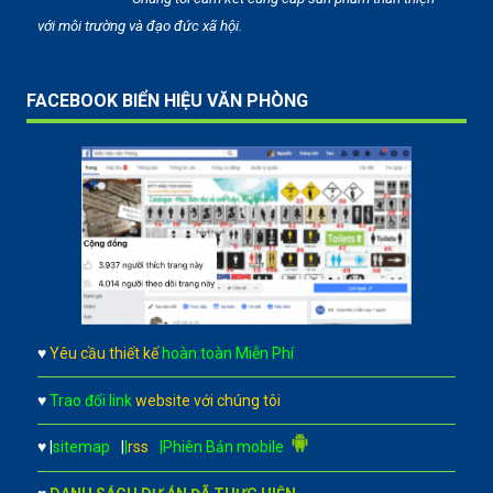
với môi trường và đạo đức xã hội.
FACEBOOK BIỂN HIỆU VĂN PHÒNG
♥
Yêu cầu thiết kế
hoàn toàn Miễn Phí
♥
Trao đổi link
website với chúng tôi
♥
|
sitemap
|
|
rss
|Phiên Bản mobile