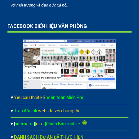
với môi trường và đạo đức xã hội.
FACEBOOK BIỂN HIỆU VĂN PHÒNG
♥
Yêu cầu thiết kế
hoàn toàn Miễn Phí
♥
Trao đổi link
website với chúng tôi
♥
|
sitemap
|
|
rss
|Phiên Bản mobile
♥
DANH SÁCH DỰ ÁN ĐÃ THỰC HIỆN