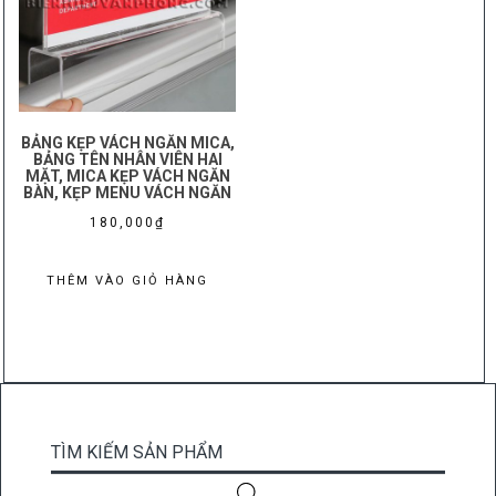
BẢNG KẸP VÁCH NGĂN MICA,
BẢNG TÊN NHÂN VIÊN HAI
MẶT, MICA KẸP VÁCH NGĂN
BÀN, KẸP MENU VÁCH NGĂN
180,000
₫
THÊM VÀO GIỎ HÀNG
TÌM KIẾM SẢN PHẨM