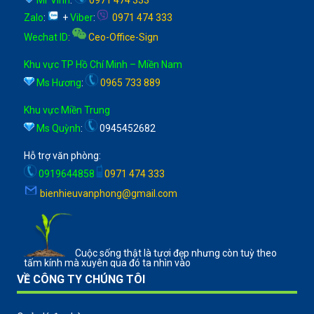
Zalo
:
+
Viber
:
0971 474 333
Wechat ID
:
Ceo-Office-Sign
Khu vực TP Hồ Chí Minh – Miền Nam
Ms Hương
:
0965 733 889
Khu vực Miền Trung
Ms Quỳnh
:
0945452682
Hỗ trợ văn phòng:
0919644858
0971 474 333
bienhieuvanphong@gmail.com
Cuộc sống thật là tươi đẹp nhưng còn tuỳ theo
tấm kính mà xuyên qua đó ta nhìn vào
VỀ CÔNG TY CHÚNG TÔI