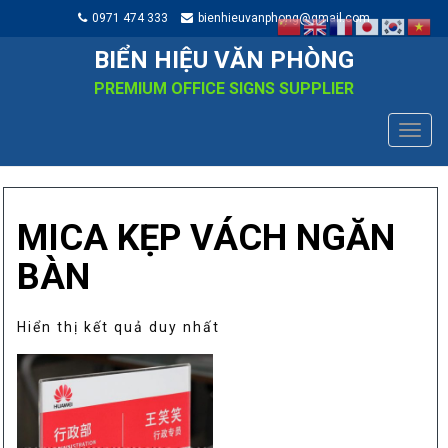
0971 474 333
bienhieuvanphong@gmail.com
BIỂN HIỆU VĂN PHÒNG
PREMIUM OFFICE SIGNS SUPPLIER
TOGG
NAVIG
MICA KẸP VÁCH NGĂN
BÀN
Hiển thị kết quả duy nhất