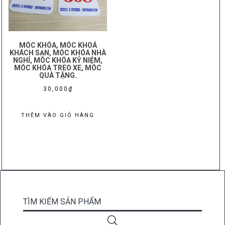
MÓC KHÓA, MÓC KHOÁ
KHÁCH SẠN, MÓC KHÓA NHÀ
NGHỈ, MÓC KHÓA KỶ NIỆM,
MÓC KHÓA TREO XE, MÓC
QUÀ TẶNG.
30,000
₫
THÊM VÀO GIỎ HÀNG
TÌM KIẾM SẢN PHẨM