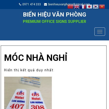
0971 474 333
bienhieuvanphong@gmail.com
BIỂN HIỆU VĂN PHÒNG
PREMIUM OFFICE SIGNS SUPPLIER
TOGG
NAVIG
MÓC NHÀ NGHỈ
Hiển thị kết quả duy nhất