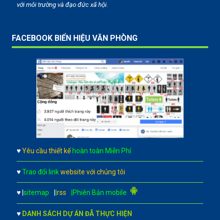
với môi trường và đạo đức xã hội.
FACEBOOK BIỂN HIỆU VĂN PHÒNG
♥
Yêu cầu thiết kế
hoàn toàn Miễn Phí
♥
Trao đổi link
website với chúng tôi
♥
|
sitemap
|
|
rss
|Phiên Bản mobile
♥
DANH SÁCH DỰ ÁN ĐÃ THỰC HIỆN