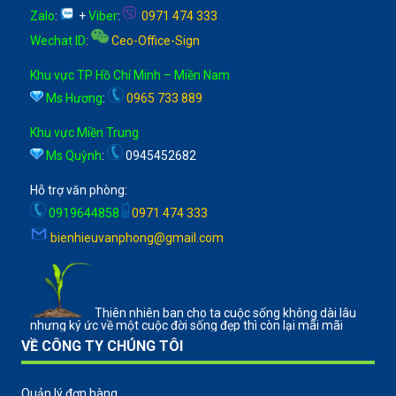
Zalo
:
+
Viber
:
0971 474 333
Wechat ID
:
Ceo-Office-Sign
Khu vực TP Hồ Chí Minh – Miền Nam
Ms Hương
:
0965 733 889
Khu vực Miền Trung
Ms Quỳnh
:
0945452682
Hỗ trợ văn phòng:
0919644858
0971 474 333
bienhieuvanphong@gmail.com
Thiên nhiên ban cho ta cuộc sống không dài lâu
nhưng ký ức về một cuộc đời sống đẹp thì còn lại mãi mãi
VỀ CÔNG TY CHÚNG TÔI
Quản lý đơn hàng