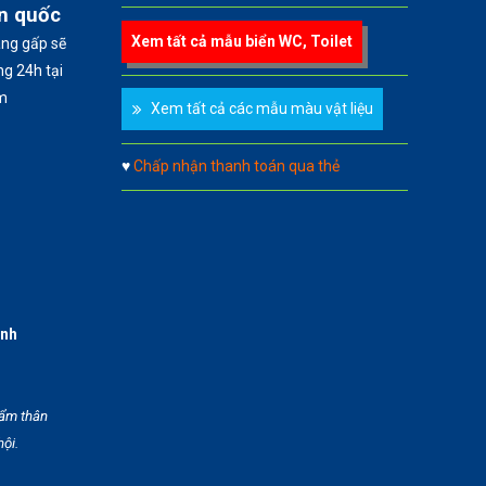
àn quốc
Xem tất cả mẫu biển WC, Toilet
àng gấp sẽ
g 24h tại
m
Xem tất cả các mẫu màu vật liệu
♥
Chấp nhận thanh toán qua thẻ
anh
hẩm thân
hội.