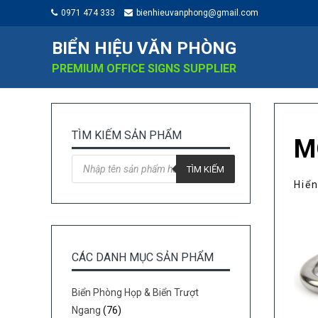
0971 474 333
bienhieuvanphong@gmail.com
BIỂN HIỆU VĂN PHÒNG
PREMIUM OFFICE SIGNS SUPPLIER
TÌM KIẾM SẢN PHẨM
M
Tìm
kiếm
TÌM KIẾM
sản
Hiển
phẩm
CÁC DANH MỤC SẢN PHẨM
Biển Phòng Họp & Biển Trượt
Ngang
(76)