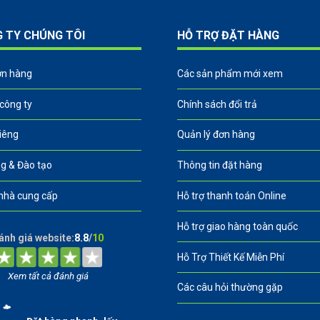
G TY CHÚNG TÔI
HỖ TRỢ ĐẶT HÀNG
ơn hàng
Các sản phẩm mới xem
 công ty
Chính sách đổi trả
riêng
Quản lý đơn hàng
g & Đào tạo
Thông tin đặt hàng
nhà cung cấp
Hỗ trợ thanh toán Online
Hỗ trợ giao hàng toàn quốc
ánh giá website:
8.8
/
10
Hỗ Trợ Thiết Kế Miễn Phí
Xem tất cả đánh giá
Các câu hỏi thường gặp