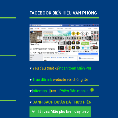
FACEBOOK BIỂN HIỆU VĂN PHÒNG
♥
Yêu cầu thiết kế
hoàn toàn Miễn Phí
♥
Trao đổi link
website với chúng tôi
♥
|
sitemap
|
|
rss
|Phiên Bản mobile
♥
DANH SÁCH DỰ ÁN ĐÃ THỰC HIỆN
Tải các Mẫu phụ kiên dây treo