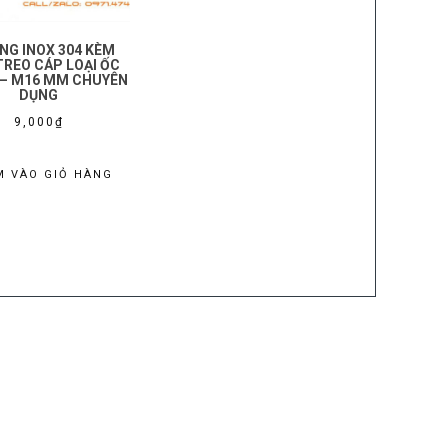
NG INOX 304 KÈM
REO CÁP LOẠI ỐC
– M16 MM CHUYÊN
DỤNG
9,000
₫
M VÀO GIỎ HÀNG