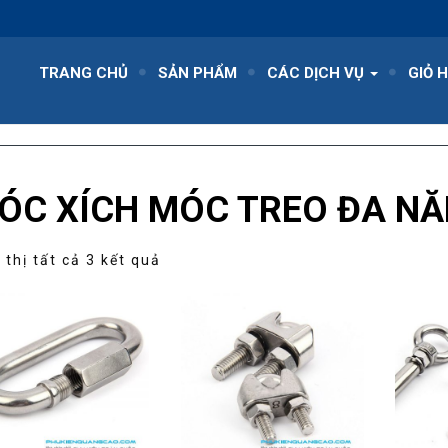
TRANG CHỦ
SẢN PHẨM
CÁC DỊCH VỤ
GIỎ 
ÓC XÍCH MÓC TREO ĐA N
Đã
 thị tất cả 3 kết quả
sắp
xếp
theo
mức
độ
phổ
biến