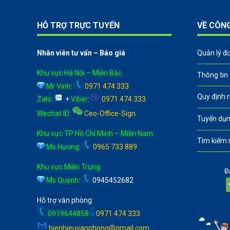
HỖ TRỢ TRỰC TUYẾN
VỀ CÔN
Nhân viên tư vấn – Báo giá
Quản lý đ
Khu vực Hà Nội – Miền Bắc
Thông tin
Mr Vinh
:
0971 474 333
Quy định 
Zalo
:
+
Viber
:
0971 474 333
Wechat ID
:
Ceo-Office-Sign
Tuyển dụn
Khu vực TP Hồ Chí Minh – Miền Nam
Tìm kiếm 
Ms Hương
:
0965 733 889
Khu vực Miền Trung
Đ
Ms Quỳnh
:
0945452682
Hỗ trợ văn phòng:
0919644858
0971 474 333
bienhieuvanphong@gmail.com