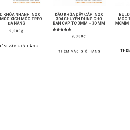
C KHÓA NHANH INOX
ĐẦU KHÓA DÂY CÁP INOX
BULO
, MÓC XÍCH MÓC TREO
304 CHUYÊN DÙNG CHO
MÓC T
ĐA NĂNG
BẢN CÁP TỪ 3MM – 30 MM
M6MM 
9,000
₫
Được xếp
9,000
₫
hạng
5.00
5 sao
HÊM VÀO GIỎ HÀNG
THÊ
THÊM VÀO GIỎ HÀNG