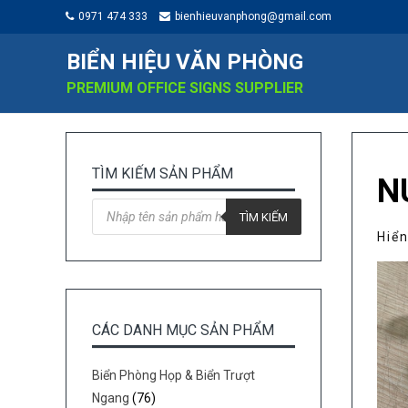
0971 474 333
bienhieuvanphong@gmail.com
BIỂN HIỆU VĂN PHÒNG
PREMIUM OFFICE SIGNS SUPPLIER
TÌM KIẾM SẢN PHẨM
N
Tìm
kiếm
TÌM KIẾM
sản
Hiển
phẩm
CÁC DANH MỤC SẢN PHẨM
Biển Phòng Họp & Biển Trượt
Ngang
(76)