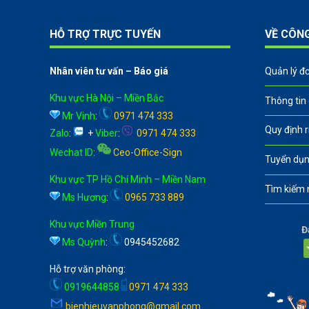
HỖ TRỢ TRỰC TUYẾN
VỀ CÔN
Nhân viên tư vấn – Báo giá
Quản lý đ
Khu vực Hà Nội – Miền Bắc
Thông tin
Mr Vinh
:
0971 474 333
Quy định 
Zalo
:
+
Viber
:
0971 474 333
Wechat ID
:
Ceo-Office-Sign
Tuyển dụn
Khu vực TP Hồ Chí Minh – Miền Nam
Tìm kiếm 
Ms Hương
:
0965 733 889
Khu vực Miền Trung
Đ
Ms Quỳnh
:
0945452682
Hỗ trợ văn phòng:
0919644858
0971 474 333
bienhieuvanphong@gmail.com