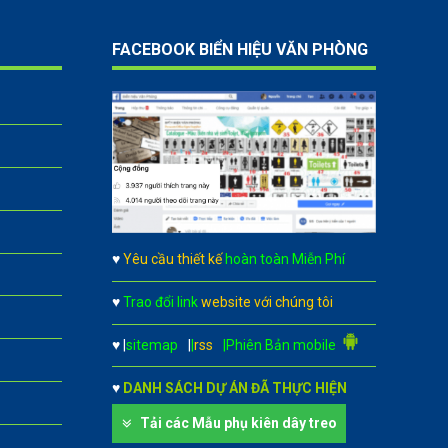
FACEBOOK BIỂN HIỆU VĂN PHÒNG
♥
Yêu cầu thiết kế
hoàn toàn Miễn Phí
♥
Trao đổi link
website với chúng tôi
♥
|
sitemap
|
|
rss
|Phiên Bản mobile
♥
DANH SÁCH DỰ ÁN ĐÃ THỰC HIỆN
Tải các Mẫu phụ kiên dây treo