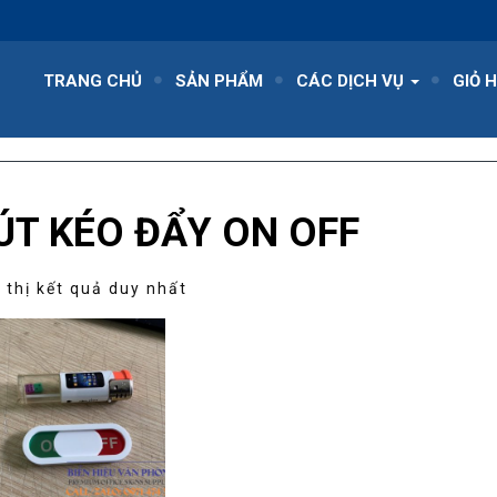
TRANG CHỦ
SẢN PHẨM
CÁC DỊCH VỤ
GIỎ 
ÚT KÉO ĐẨY ON OFF
 thị kết quả duy nhất