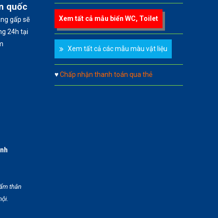
àn quốc
Xem tất cả mẫu biển WC, Toilet
àng gấp sẽ
g 24h tại
m
Xem tất cả các mẫu màu vật liệu
♥
Chấp nhận thanh toán qua thẻ
anh
hẩm thân
hội.