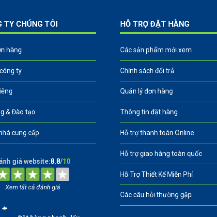
G TY CHÚNG TÔI
HỖ TRỢ ĐẶT HÀNG
ơn hàng
Các sản phẩm mới xem
 công ty
Chính sách đổi trả
riêng
Quản lý đơn hàng
g & Đào tạo
Thông tin đặt hàng
nhà cung cấp
Hỗ trợ thanh toán Online
Hỗ trợ giao hàng toàn quốc
ánh giá website:
8.8
/
10
Hỗ Trợ Thiết Kế Miễn Phí
Xem tất cả đánh giá
Các câu hỏi thường gặp