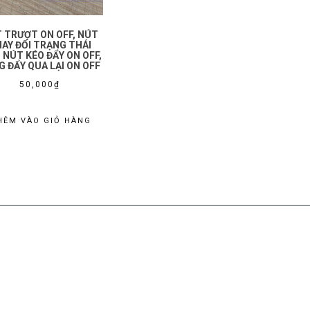
 TRƯỢT ON OFF, NÚT
AY ĐỔI TRẠNG THÁI
 NÚT KÉO ĐẨY ON OFF,
G ĐẨY QUA LẠI ON OFF
50,000
₫
HÊM VÀO GIỎ HÀNG