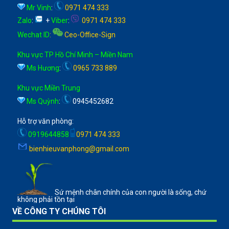
Mr Vinh
:
0971 474 333
Zalo
:
+
Viber
:
0971 474 333
Wechat ID
:
Ceo-Office-Sign
Khu vực TP Hồ Chí Minh – Miền Nam
Ms Hương
:
0965 733 889
Khu vực Miền Trung
Ms Quỳnh
:
0945452682
Hỗ trợ văn phòng:
0919644858
0971 474 333
bienhieuvanphong@gmail.com
Sứ mệnh chân chính của con người là sống, chứ
không phải tồn tại
VỀ CÔNG TY CHÚNG TÔI