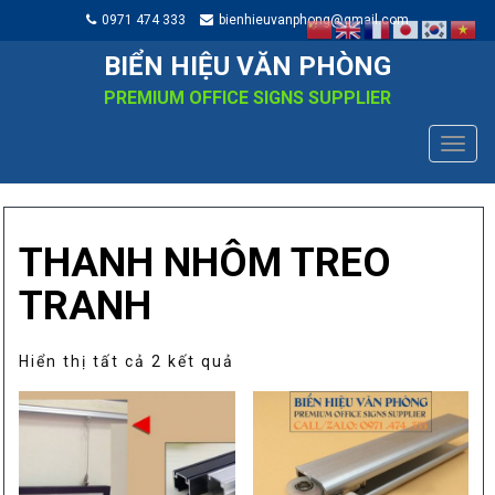
0971 474 333
bienhieuvanphong@gmail.com
BIỂN HIỆU VĂN PHÒNG
PREMIUM OFFICE SIGNS SUPPLIER
TOGG
NAVIG
THANH NHÔM TREO
TRANH
Đã
Hiển thị tất cả 2 kết quả
sắp
xếp
theo
mức