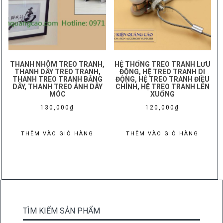
độ
phổ
biến
THANH NHÔM TREO TRANH,
HỆ THỐNG TREO TRANH LƯU
THANH DÂY TREO TRANH,
ĐỘNG, HỆ TREO TRANH DI
THANH TREO TRANH BẰNG
ĐỘNG, HỆ TREO TRANH ĐIỀU
DÂY, THANH TREO ẢNH DÂY
CHỈNH, HỆ TREO TRANH LÊN
MÓC
XUỐNG
130,000
₫
120,000
₫
THÊM VÀO GIỎ HÀNG
THÊM VÀO GIỎ HÀNG
TÌM KIẾM SẢN PHẨM