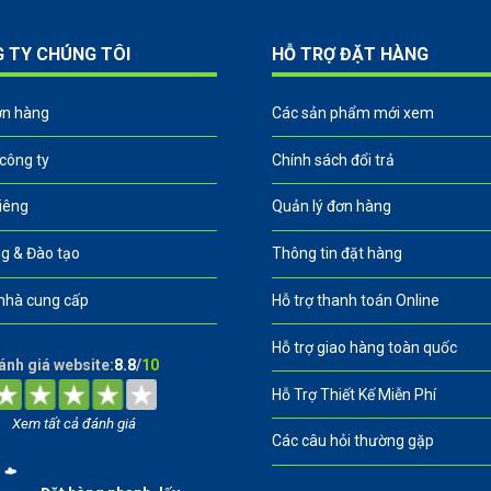
G TY CHÚNG TÔI
HỖ TRỢ ĐẶT HÀNG
ơn hàng
Các sản phẩm mới xem
 công ty
Chính sách đổi trả
riêng
Quản lý đơn hàng
g & Đào tạo
Thông tin đặt hàng
nhà cung cấp
Hỗ trợ thanh toán Online
Hỗ trợ giao hàng toàn quốc
ánh giá website:
8.8
/
10
Hỗ Trợ Thiết Kế Miễn Phí
Xem tất cả đánh giá
Các câu hỏi thường gặp