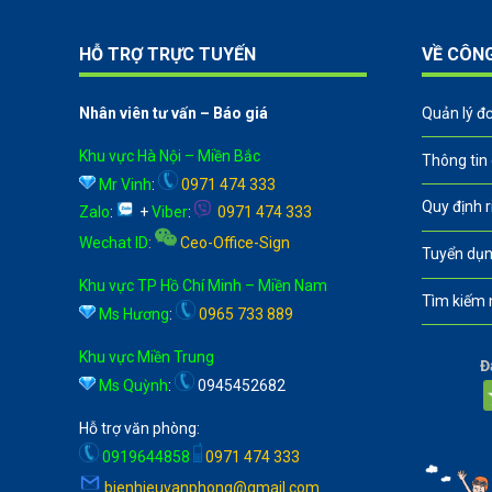
HỖ TRỢ TRỰC TUYẾN
VỀ CÔN
Nhân viên tư vấn – Báo giá
Quản lý đ
Khu vực Hà Nội – Miền Bắc
Thông tin
Mr Vinh
:
0971 474 333
Quy định 
Zalo
:
+
Viber
:
0971 474 333
Wechat ID
:
Ceo-Office-Sign
Tuyển dụn
Khu vực TP Hồ Chí Minh – Miền Nam
Tìm kiếm 
Ms Hương
:
0965 733 889
Khu vực Miền Trung
Đ
Ms Quỳnh
:
0945452682
Hỗ trợ văn phòng:
0919644858
0971 474 333
bienhieuvanphong@gmail.com