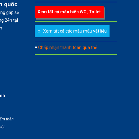
àn quốc
Xem tất cả mẫu biển WC, Toilet
àng gấp sẽ
g 24h tại
m
Xem tất cả các mẫu màu vật liệu
♥
Chấp nhận thanh toán qua thẻ
anh
hẩm thân
hội.