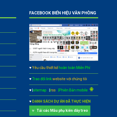
FACEBOOK BIỂN HIỆU VĂN PHÒNG
♥
Yêu cầu thiết kế
hoàn toàn Miễn Phí
♥
Trao đổi link
website với chúng tôi
♥
|
sitemap
|
|
rss
|Phiên Bản mobile
♥
DANH SÁCH DỰ ÁN ĐÃ THỰC HIỆN
Tải các Mẫu phụ kiên dây treo