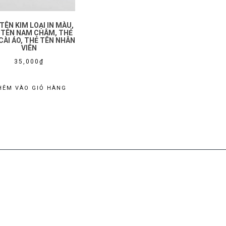
TÊN KIM LOẠI IN MÀU,
 TÊN NAM CHÂM, THẺ
CÀI ÁO, THẺ TÊN NHÂN
VIÊN
35,000
₫
HÊM VÀO GIỎ HÀNG