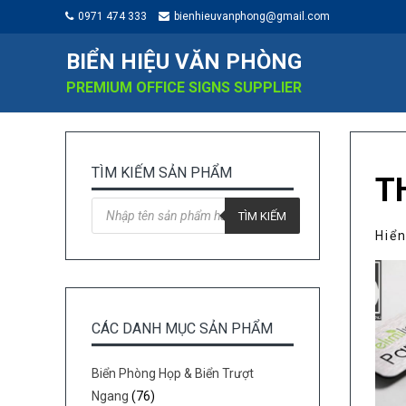
0971 474 333
bienhieuvanphong@gmail.com
BIỂN HIỆU VĂN PHÒNG
PREMIUM OFFICE SIGNS SUPPLIER
TÌM KIẾM SẢN PHẨM
T
Tìm
kiếm
TÌM KIẾM
sản
Hiển
phẩm
CÁC DANH MỤC SẢN PHẨM
Biển Phòng Họp & Biển Trượt
Ngang
(76)