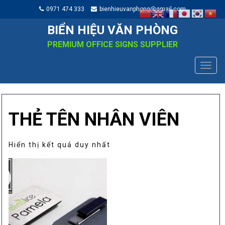
0971 474 333
bienhieuvanphong@gmail.com
BIỂN HIỆU VĂN PHÒNG
PREMIUM OFFICE SIGNS SUPPLIER
TOGG
NAVIG
THẺ TÊN NHÂN VIÊN
Hiển thị kết quả duy nhất