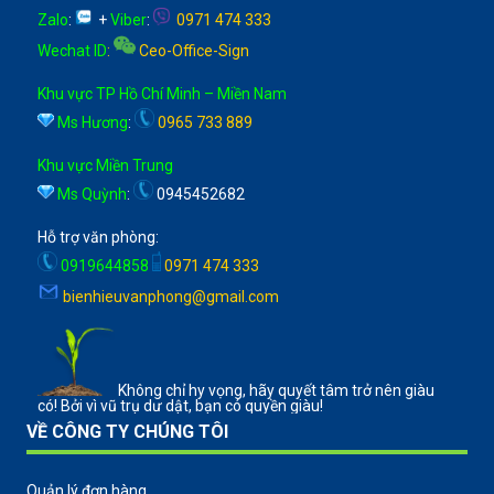
Zalo
:
+
Viber
:
0971 474 333
Wechat ID
:
Ceo-Office-Sign
Khu vực TP Hồ Chí Minh – Miền Nam
Ms Hương
:
0965 733 889
Khu vực Miền Trung
Ms Quỳnh
:
0945452682
Hỗ trợ văn phòng:
0919644858
0971 474 333
bienhieuvanphong@gmail.com
Không chỉ hy vọng, hãy quyết tâm trở nên giàu
có! Bởi vì vũ trụ dư dật, bạn có quyền giàu!
VỀ CÔNG TY CHÚNG TÔI
Quản lý đơn hàng