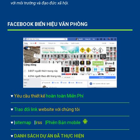
với môi trường và đạo đức xã hội.
FACEBOOK BIỂN HIỆU VĂN PHÒNG
♥
Yêu cầu thiết kế
hoàn toàn Miễn Phí
♥
Trao đổi link
website với chúng tôi
♥
|
sitemap
|
|
rss
|Phiên Bản mobile
♥
DANH SÁCH DỰ ÁN ĐÃ THỰC HIỆN