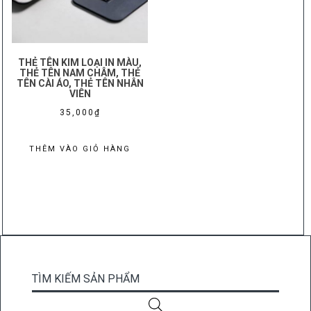
THẺ TÊN KIM LOẠI IN MÀU,
THẺ TÊN NAM CHÂM, THẺ
TÊN CÀI ÁO, THẺ TÊN NHÂN
VIÊN
35,000
₫
THÊM VÀO GIỎ HÀNG
TÌM KIẾM SẢN PHẨM