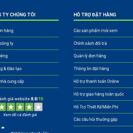
G TY CHÚNG TÔI
HỖ TRỢ ĐẶT HÀNG
ơn hàng
Các sản phẩm mới xem
 công ty
Chính sách đổi trả
riêng
Quản lý đơn hàng
g & Đào tạo
Thông tin đặt hàng
nhà cung cấp
Hỗ trợ thanh toán Online
Hỗ trợ giao hàng toàn quốc
ánh giá website:
8.8
/
10
Hỗ Trợ Thiết Kế Miễn Phí
Xem tất cả đánh giá
Các câu hỏi thường gặp