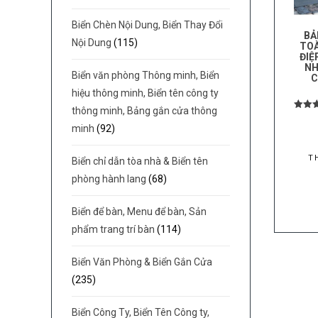
Biển Chèn Nội Dung, Biển Thay Đổi
BẢ
Nội Dung
(115)
TOÀ
ĐIỆ
NH
Biển văn phòng Thông minh, Biển
C
hiệu thông minh, Biển tên công ty
thông minh, Bảng gắn cửa thông
Được
hạ
minh
(92)
4.
5 s
T
Biển chỉ dẫn tòa nhà & Biển tên
phòng hành lang
(68)
Biển để bàn, Menu để bàn, Sản
phẩm trang trí bàn
(114)
Biển Văn Phòng & Biển Gắn Cửa
(235)
Biển Công Ty, Biển Tên Công ty,