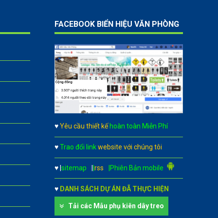
FACEBOOK BIỂN HIỆU VĂN PHÒNG
♥
Yêu cầu thiết kế
hoàn toàn Miễn Phí
♥
Trao đổi link
website với chúng tôi
♥
|
sitemap
|
|
rss
|Phiên Bản mobile
♥
DANH SÁCH DỰ ÁN ĐÃ THỰC HIỆN
Tải các Mẫu phụ kiên dây treo