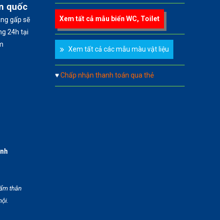
àn quốc
Xem tất cả mẫu biển WC, Toilet
àng gấp sẽ
g 24h tại
m
Xem tất cả các mẫu màu vật liệu
♥
Chấp nhận thanh toán qua thẻ
anh
hẩm thân
hội.