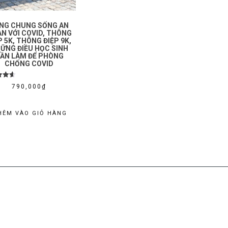
NG CHUNG SỐNG AN
N VỚI COVID, THÔNG
P 5K, THÔNG ĐIỆP 9K,
ỮNG ĐIỀU HỌC SINH
ẦN LÀM ĐỂ PHÒNG
CHỐNG COVID
 xếp
790,000
₫
ng
67
ao
HÊM VÀO GIỎ HÀNG