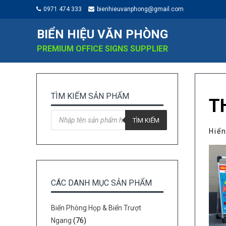
0971 474 333
bienhieuvanphong@gmail.com
BIỂN HIỆU VĂN PHÒNG
PREMIUM OFFICE SIGNS SUPPLIER
TÌM KIẾM SẢN PHẨM
T
Tìm
kiếm
TÌM KIẾM
sản
Hiển
phẩm
CÁC DANH MỤC SẢN PHẨM
Biển Phòng Họp & Biển Trượt
Ngang
(76)