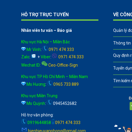
HỖ TRỢ TRỰC TUYẾN
VỀ CÔN
Nhân viên tư vấn – Báo giá
Quản lý đ
Khu vực Hà Nội – Miền Bắc
Thông tin
Mr Vinh
:
0971 474 333
Quy định 
Zalo
:
+
Viber
:
0971 474 333
Wechat ID
:
Ceo-Office-Sign
Tuyển dụn
Khu vực TP Hồ Chí Minh – Miền Nam
Tìm kiếm 
Ms Hương
:
0965 733 889
Khu vực Miền Trung
Đ
Ms Quỳnh
:
0945452682
Hỗ trợ văn phòng:
0919644858
0971 474 333
bienhieuvanphong@gmail.com