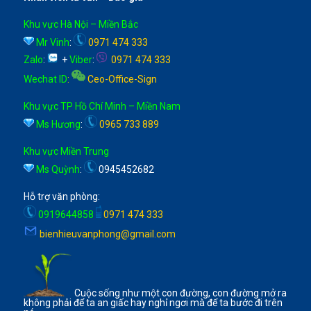
Khu vực Hà Nội – Miền Bắc
Mr Vinh
:
0971 474 333
Zalo
:
+
Viber
:
0971 474 333
Wechat ID
:
Ceo-Office-Sign
Khu vực TP Hồ Chí Minh – Miền Nam
Ms Hương
:
0965 733 889
Khu vực Miền Trung
Ms Quỳnh
:
0945452682
Hỗ trợ văn phòng:
0919644858
0971 474 333
bienhieuvanphong@gmail.com
Cuộc sống như một con đường, con đường mở ra
không phải để ta an giấc hay nghỉ ngơi mà để ta bước đi trên