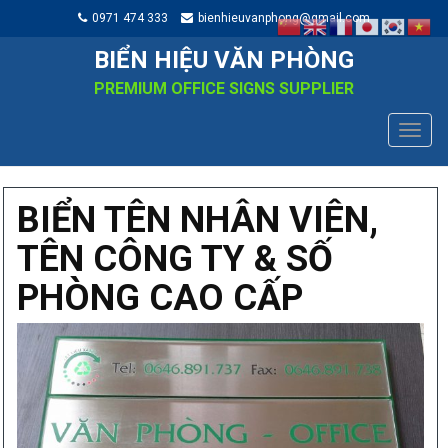
0971 474 333
bienhieuvanphong@gmail.com
BIỂN HIỆU VĂN PHÒNG
PREMIUM OFFICE SIGNS SUPPLIER
TOGG
NAVIG
BIỂN TÊN NHÂN VIÊN,
TÊN CÔNG TY & SỐ
PHÒNG CAO CẤP