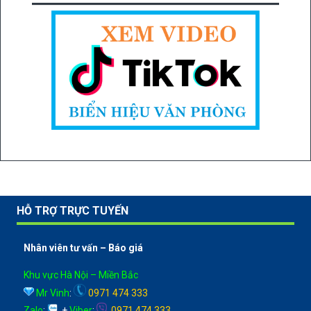
HỖ TRỢ TRỰC TUYẾN
Nhân viên tư vấn – Báo giá
Khu vực Hà Nội – Miền Bắc
Mr Vinh
:
0971 474 333
Zalo
:
+
Viber
:
0971 474 333