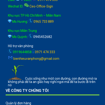
Wechat ID
:
Ceo-Office-Sign
Khu vực TP Hồ Chí Minh – Miền Nam
Ms Hương
:
0965 733 889
Khu vực Miền Trung
Ms Quỳnh
:
0945452682
Hỗ trợ văn phòng:
0919644858
0971 474 333
bienhieuvanphong@gmail.com
Cuộc sống như một con đường, con đường mở ra
không phải để ta an giấc hay nghỉ ngơi mà để ta bước đi trên
nó
VỀ CÔNG TY CHÚNG TÔI
Quản lý đơn hàng