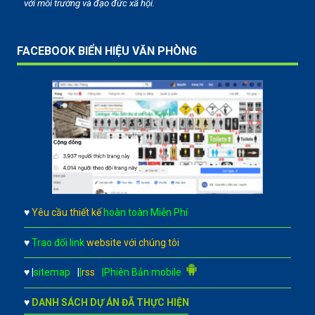
với môi trường và đạo đức xã hội.
FACEBOOK BIỂN HIỆU VĂN PHÒNG
♥
Yêu cầu thiết kế
hoàn toàn Miễn Phí
♥
Trao đổi link
website với chúng tôi
♥
|
sitemap
|
|
rss
|Phiên Bản mobile
♥
DANH SÁCH DỰ ÁN ĐÃ THỰC HIỆN