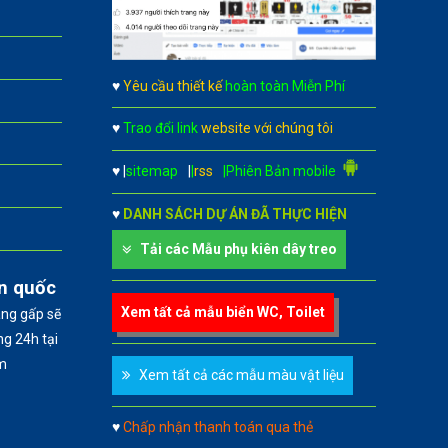
♥
Yêu cầu thiết kế
hoàn toàn Miễn Phí
♥
Trao đổi link
website với chúng tôi
♥
|
sitemap
|
|
rss
|Phiên Bản mobile
♥
DANH SÁCH DỰ ÁN ĐÃ THỰC HIỆN
Tải các Mẫu phụ kiên dây treo
àn quốc
Xem tất cả mẫu biển WC, Toilet
àng gấp sẽ
g 24h tại
m
Xem tất cả các mẫu màu vật liệu
♥
Chấp nhận thanh toán qua thẻ