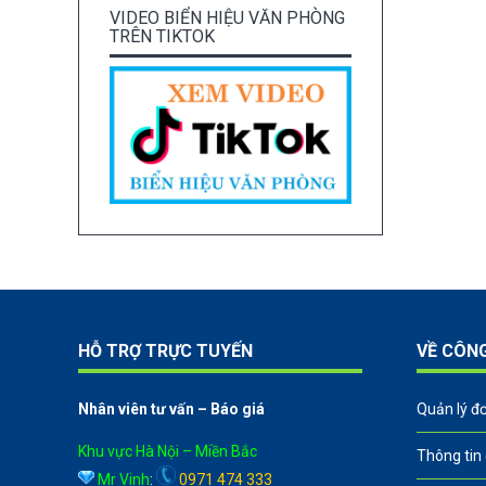
VIDEO BIỂN HIỆU VĂN PHÒNG
TRÊN TIKTOK
HỖ TRỢ TRỰC TUYẾN
VỀ CÔN
Nhân viên tư vấn – Báo giá
Quản lý đ
Khu vực Hà Nội – Miền Bắc
Thông tin
Mr Vinh
:
0971 474 333