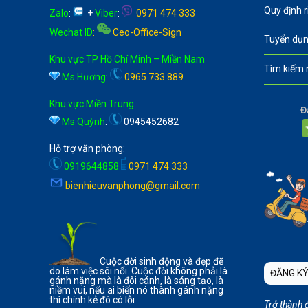
Quy định 
Zalo
:
+
Viber
:
0971 474 333
Wechat ID
:
Ceo-Office-Sign
Tuyển dụn
Khu vực TP Hồ Chí Minh – Miền Nam
Tìm kiếm 
Ms Hương
:
0965 733 889
Khu vực Miền Trung
Đ
Ms Quỳnh
:
0945452682
Hỗ trợ văn phòng:
0919644858
0971 474 333
bienhieuvanphong@gmail.com
Cuộc đời sinh động và đẹp đẽ
do làm việc sôi nổi. Cuộc đời không phải là
ĐĂNG KÝ
gánh nặng mà là đôi cánh, là sáng tạo, là
niềm vui, nếu ai biến nó thành gánh nặng
thì chính kẻ đó có lỗi
Trở thành 