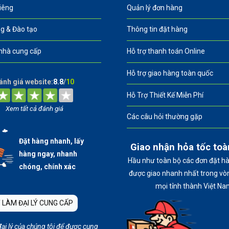
riêng
Quản lý đơn hàng
g & Đào tạo
Thông tin đặt hàng
nhà cung cấp
Hỗ trợ thanh toán Online
Hỗ trợ giao hàng toàn quốc
ánh giá website:
8.8
/
10
Hỗ Trợ Thiết Kế Miễn Phí
Xem tất cả đánh giá
Các câu hỏi thường gặp
Đặt hàng nhanh, lấy
Giao nhận hỏa tốc to
hàng ngay, nhanh
Hầu như toàn bộ các đơn đặt h
chóng, chính xác
được giao nhanh nhất trong vòn
mọi tỉnh thành Việt Na
 LÀM ĐẠI LÝ CUNG CẤP
đại lý của chúng tôi để được cung