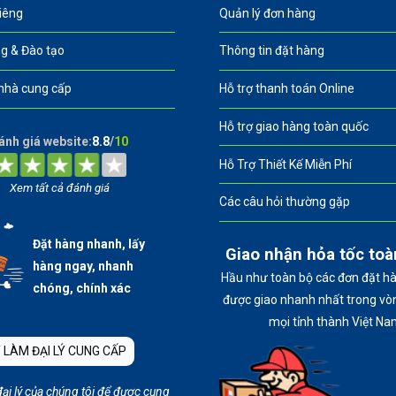
riêng
Quản lý đơn hàng
g & Đào tạo
Thông tin đặt hàng
nhà cung cấp
Hỗ trợ thanh toán Online
Hỗ trợ giao hàng toàn quốc
ánh giá website:
8.8
/
10
Hỗ Trợ Thiết Kế Miễn Phí
Xem tất cả đánh giá
Các câu hỏi thường gặp
Đặt hàng nhanh, lấy
Giao nhận hỏa tốc to
hàng ngay, nhanh
Hầu như toàn bộ các đơn đặt h
chóng, chính xác
được giao nhanh nhất trong vòn
mọi tỉnh thành Việt Na
 LÀM ĐẠI LÝ CUNG CẤP
đại lý của chúng tôi để được cung