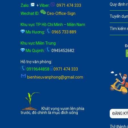
Quy định 
Zalo
:
+
Viber
:
0971 474 333
Wechat ID
:
Ceo-Office-Sign
Tuyển dụn
Khu vực TP Hồ Chí Minh – Miền Nam
Tìm kiếm 
Ms Hương
:
0965 733 889
Khu vực Miền Trung
Đ
Ms Quỳnh
:
0945452682
Hỗ trợ văn phòng:
0919644858
0971 474 333
bienhieuvanphong@gmail.com
Khát vọng vươn lên phía
trước, đó chính là mục đích sống
ĐĂNG KÝ
Trở thành 