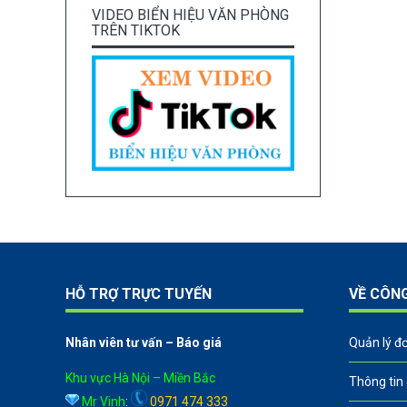
VIDEO BIỂN HIỆU VĂN PHÒNG
TRÊN TIKTOK
HỖ TRỢ TRỰC TUYẾN
VỀ CÔN
Nhân viên tư vấn – Báo giá
Quản lý đ
Khu vực Hà Nội – Miền Bắc
Thông tin
Mr Vinh
:
0971 474 333