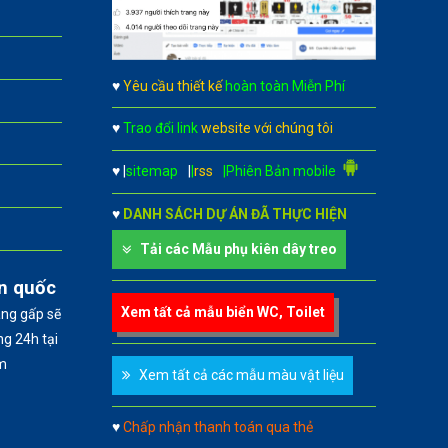
♥
Yêu cầu thiết kế
hoàn toàn Miễn Phí
♥
Trao đổi link
website với chúng tôi
♥
|
sitemap
|
|
rss
|Phiên Bản mobile
♥
DANH SÁCH DỰ ÁN ĐÃ THỰC HIỆN
Tải các Mẫu phụ kiên dây treo
àn quốc
Xem tất cả mẫu biển WC, Toilet
àng gấp sẽ
g 24h tại
m
Xem tất cả các mẫu màu vật liệu
♥
Chấp nhận thanh toán qua thẻ