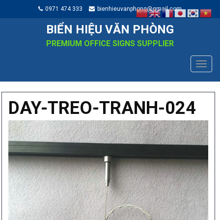
0971 474 333
bienhieuvanphong@gmail.com
BIỂN HIỆU VĂN PHÒNG
PREMIUM OFFICE SIGNS SUPPLIER
TOGG
NAVIG
DAY-TREO-TRANH-024