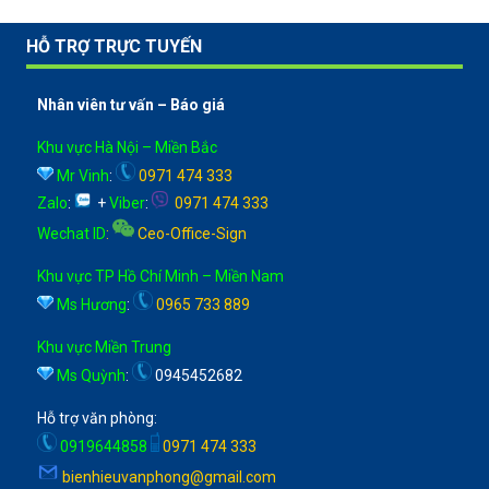
HỖ TRỢ TRỰC TUYẾN
Nhân viên tư vấn – Báo giá
Khu vực Hà Nội – Miền Bắc
Mr Vinh
:
0971 474 333
Zalo
:
+
Viber
:
0971 474 333
Wechat ID
:
Ceo-Office-Sign
Khu vực TP Hồ Chí Minh – Miền Nam
Ms Hương
:
0965 733 889
Khu vực Miền Trung
Ms Quỳnh
:
0945452682
Hỗ trợ văn phòng:
0919644858
0971 474 333
bienhieuvanphong@gmail.com