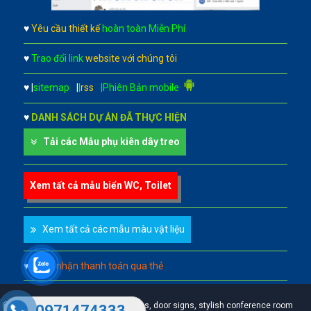
♥
Yêu cầu thiết kế
hoàn toàn Miễn Phí
♥
Trao đổi link
website với chúng tôi
♥
|
sitemap
|
|
rss
|Phiên Bản mobile
♥
DANH SÁCH DỰ ÁN ĐÃ THỰC HIỆN
Tải các Mẫu phụ kiên dây treo
Xem tất cả mẫu biển WC, Toilet
Xem tất cả các mẫu màu vật liệu
♥
Chấp nhận thanh toán qua thẻ
A leader in professional office signs, door signs, stylish conference room
0971474333