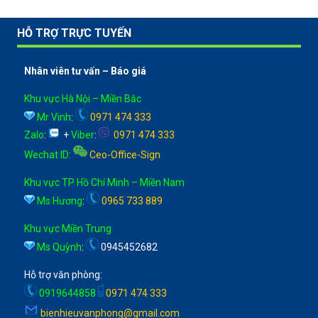
HỖ TRỢ TRỰC TUYẾN
Nhân viên tư vấn – Báo giá
Khu vực Hà Nội – Miền Bắc
Mr Vinh
:
0971 474 333
Zalo
:
+
Viber
:
0971 474 333
Wechat ID
:
Ceo-Office-Sign
Khu vực TP Hồ Chí Minh – Miền Nam
Ms Hương
:
0965 733 889
Khu vực Miền Trung
Ms Quỳnh
:
0945452682
Hỗ trợ văn phòng:
0919644858
0971 474 333
bienhieuvanphong@gmail.com