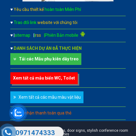
♥
Yêu cầu thiết kế
hoàn toàn Miễn Phí
♥
Trao đổi link
website với chúng tôi
♥
|
sitemap
|
|
rss
|Phiên Bản mobile
♥
DANH SÁCH DỰ ÁN ĐÃ THỰC HIỆN
Tải các Mẫu phụ kiên dây treo
Xem tất cả mẫu biển WC, Toilet
Xem tất cả các mẫu màu vật liệu
♥
Chấp nhận thanh toán qua thẻ
A leader in professional office signs, door signs, stylish conference room
0971474333
signs, custom door signs & name plates