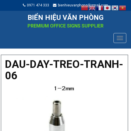
0971 474 333
bienhieuvanphong@gmail.com
BIỂN HIỆU VĂN PHÒNG
PREMIUM OFFICE SIGNS SUPPLIER
TOGG
NAVIG
DAU-DAY-TREO-TRANH-
06